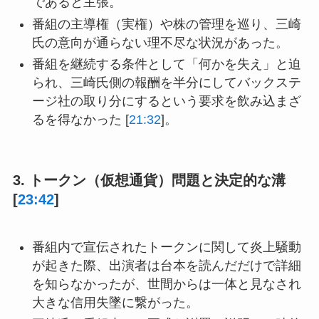
であると主張。
番組の主導権（実権）や株の管理を巡り、三崎
氏の意向が通らない理不尽な状況があった。
番組を継続する条件として「何かを失え」と迫
られ、三崎氏側の報酬を半分にしてバックステ
ージ社の取り分にするという要求を飲み込まざ
るを得なかった [
21:32
]。
3. トークン（仮想通貨）問題と決定的な溝
[
23:42
]
番組内で宣伝されたトークンに関して炎上騒動
が起きた際、出演者は台本を読んだだけで詳細
を知らなかったが、世間からは一体と見なされ
大きな信用失墜に繋がった。