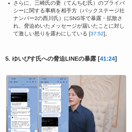
さらに、三崎氏の妻（てんちむ氏）のプライバ
シーに関する事柄を相手方（バックステージ社
ナンバー2の西川氏）にSNS等で暴露・拡散さ
れ、脅迫めいたメッセージが届いたことに対し
て激しい怒りを露わにしている [
37:52
]。
5. ゆいぴす氏への脅迫LINEの暴露 [
41:24
]