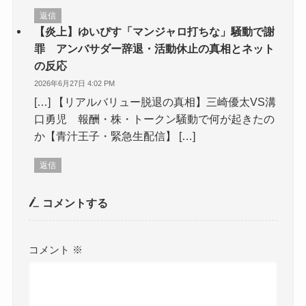
返信
【炎上】ゆいぴす「マンジャロ打ちな」騒動で謝
罪 アンバサダー辞退・活動休止の真相とネット
の反応
2026年6月27日 4:02 PM
[…] 【リアルバリュー脱退の真相】三崎優太VS溝
口勇児 報酬・株・トークン騒動で何が起きたの
か【青汁王子・緊急生配信】 […]
返信
コメントする
コメント
※