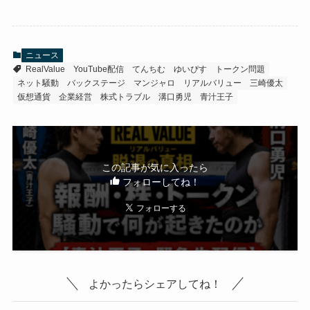
ニュース
RealValue
YouTube配信
てんちむ
ゆいぴす
トークン問題
ネット騒動
バックステージ
マンジャロ
リアルバリュー
三崎優太
仮想通貨
企業経営
株式トラブル
溝口勇児
青汁王子
この記事が気に入ったら
フォローしてね！
よかったらシェアしてね！