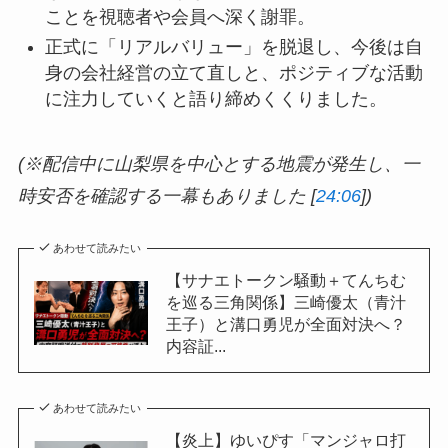
ことを視聴者や会員へ深く謝罪。
正式に「リアルバリュー」を脱退し、今後は自
身の会社経営の立て直しと、ポジティブな活動
に注力していくと語り締めくくりました。
(※配信中に山梨県を中心とする地震が発生し、一
時安否を確認する一幕もありました [
24:06
])
あわせて読みたい
【サナエトークン騒動＋てんちむ
を巡る三角関係】三崎優太（青汁
王子）と溝口勇児が全面対決へ？
内容証...
あわせて読みたい
【炎上】ゆいぴす「マンジャロ打