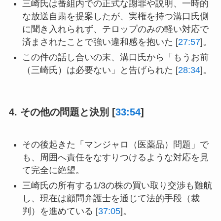
三崎氏は番組内での正式な謝罪や説明、一時的
な放送自粛を提案したが、実権を持つ溝口氏側
に聞き入れられず、テロップのみの軽い対応で
済まされたことで強い違和感を抱いた [
27:57
]。
この件の話し合いの末、溝口氏から「もうお前
（三崎氏）は必要ない」と告げられた [
28:34
]。
4. その他の問題と決別 [
33:54
]
その後起きた「マンジャロ（医薬品）問題」で
も、周囲へ責任をなすりつけるような対応を見
て完全に絶望。
三崎氏の所有する1/3の株の買い取り交渉も難航
し、現在は顧問弁護士を通じて法的手段（裁
判）を進めている [
37:05
]。