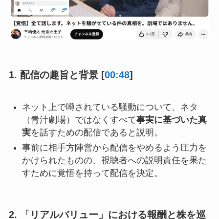
1. 配信の趣旨と背景 [
00:48
]
ネット上で噂されている騒動について、ネタ
（青汁劇場）ではなくすべて
事実に基づいた真
実
を話すための配信であると説明。
事前に相手方陣営から配信をやめるよう圧力を
かけられたものの、視聴者への説明責任を果た
すために覚悟を持って配信を決定。
2. 「リアルバリュー」における報酬と株を巡