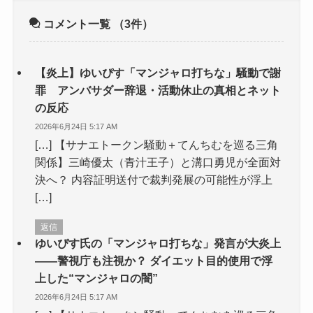
コメント一覧
（3件）
【炎上】ゆいぴす「マンジャロ打ちな」騒動で謝
罪 アンバサダー辞退・活動休止の真相とネット
の反応
2026年6月24日 5:17 AM
[…] 【サナエトークン騒動＋てんちむを巡る三角
関係】三崎優太（青汁王子）と溝口勇児が全面対
決へ？ 内容証明送付で裁判発展の可能性が浮上
[…]
返信
ゆいぴす氏の「マンジャロ打ちな」発言が大炎上
――警視庁も注視か？ ダイエット目的使用で浮
上した“マンジャロの闇”
2026年6月24日 5:17 AM