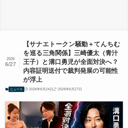
【サナエトークン騒動＋てんちむ
を巡る三角関係】三崎優太（青汁
2026
王子）と溝口勇児が全面対決へ？
6/27
内容証明送付で裁判発展の可能性
が浮上
2026年6月24日
2026年6月27日
ニュース