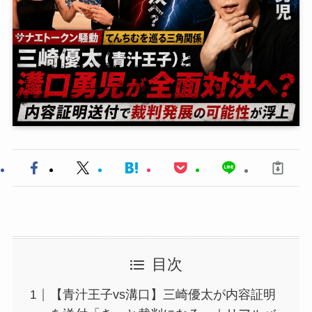
目次
【青汁王子vs溝口】三崎優太が内容証明