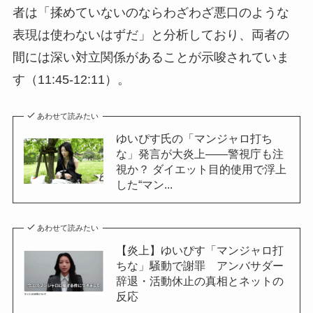
者は「揉めていないのならわざわざ悪口のような
表現は使わないはずだ」と分析しており、両者の
間には深い対立関係があることが示唆されていま
す（11:45-12:11）。
あわせて読みたい
ゆいぴす氏の「マンジャロ打ち
な」発言が大炎上――警視庁も注
視か？ ダイエット目的使用で浮上
した“マン...
あわせて読みたい
【炎上】ゆいぴす「マンジャロ打
ちな」騒動で謝罪 アンバサダー
辞退・活動休止の真相とネットの
反応