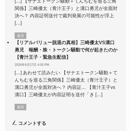
[…] 【サナエトークン騒動＋てんちむを巡る三角
関係】三崎優太（青汁王子）と溝口勇児が全面対
決へ？ 内容証明送付で裁判発展の可能性が浮上
[…]
返信
【リアルバリュー脱退の真相】三崎優太VS溝口
勇児 報酬・株・トークン騒動で何が起きたのか
【青汁王子・緊急生配信】
2026年6月27日 4:00 PM
[…] あわせて読みたい 【サナエトークン騒動＋て
んちむを巡る三角関係】三崎優太（青汁王子）と
溝口勇児が全面対決へ？ 内容証… 【青汁王子vs
溝口】三崎優太が内容証明を送付「き […]
返信
コメントする