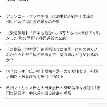
ブ
アンソニー・ファウチ博士に刑事起訴勧告！米議会・
州レベルで進む責任追及の全貌
【緊急警鐘】「日本も危ない」6万人もの大量移民を動
かした“影の黒幕”と移民兵器の全貌
【次期統一地方選】福岡県議会に激震！維新の殴り込
みから石丸伸二氏の動向まで、勢力図はどう変わるの
か？
河合ゆうすけ氏が埼玉県知事選への立候補表明 外国
人問題・教育政策を争点に掲げる
政治マトリクス氏と太田勝規氏のSNS論争を検証｜1億
円対談要求・参政党を巡る論点を考察