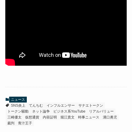
ニュース
SNS炎上
てんちむ
インフルエンサー
サナエトークン
トークン騒動
ネット論争
ビジネス系YouTube
リアルバリュー
三崎優太
仮想通貨
内容証明
堀江貴文
時事ニュース
溝口勇児
裁判
青汁王子