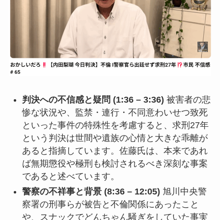
判決への不信感と疑問 (1:36 – 3:36)
被害者の悲
惨な状況や、監禁・連行・不同意わいせつ致死
といった事件の特殊性を考慮すると、求刑27年
という判決は世間や遺族の心情と大きな乖離が
あると指摘しています。佐藤氏は、本来であれ
ば無期懲役や極刑も検討されるべき深刻な事案
であると述べています。
警察の不祥事と背景 (8:36 – 12:05)
旭川中央警
察署の刑事らが被告と不倫関係にあったこと
や、スナックでどんちゃん騒ぎをしていた事実