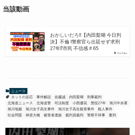
当該動画
おかしいだろ‼️【内田梨瑚 今日判
決】不倫 I警察官ら出廷せず求刑
27年⁉️市民 不信感 # 65
YouTube
ニュース
ネットの反応
事件解説
佐藤誠
内田梨瑚
刑事裁判
北海道ニュース
北海道警
司法制度
小西優花
懲役27年
旭川中央署
旭川地裁
旭川女子高生事件
旭川女子高生殺害事件
殺人事件
社会問題
神居大橋
被害者遺族
裁判員裁判
警察不祥事
量刑