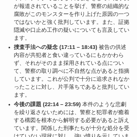
が報道されていることを挙げ、警察の組織的な
腐敗がこのモンスターを作り上げた原因の一つ
ではないかと強く批判しています。また、証拠
隠滅や口止め工作の疑いについても言及してい
ます。
捜査手法への疑念 (17:11 – 18:43)
被告の供述
内容が共犯者と食い違っているにもかかわら
ず、それがそのまま採用されている点につい
て、警察の取り調べに不自然な点があると指摘
しています。これが公判で十分に追求されなか
ったことに対し、片手落ちであると批判してい
ます。
今後の課題 (22:14 – 23:59)
本件のような悲劇
を繰り返さないためには、警察と犯罪者が癒着
する構図を根本から解明する必要があると訴え
ています。関係した刑事たちが十分な処分を受
けていない現状に対し、強い憤りを示していま