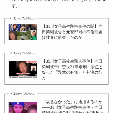
す。
あわせて読みたい
【旭川女子高生殺害事件の闇】内
田梨瑚被告と元警部補の不倫問題
は捜査に影響したのか
あわせて読みたい
【旭川女子高校生殺人事件】内田
梨瑚被告に懲役27年求刑 争点と
なった「殺意の有無」と判決の行
方
あわせて読みたい
「殺意なかった」は通用するのか
――旭川女子高生殺害事件・内田
梨瑚被告初公判で浮かんだ“支配と