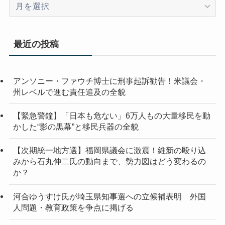
ア
ー
カ
イ
最近の投稿
ブ
アンソニー・ファウチ博士に刑事起訴勧告！米議会・
州レベルで進む責任追及の全貌
【緊急警鐘】「日本も危ない」6万人もの大量移民を動
かした“影の黒幕”と移民兵器の全貌
【次期統一地方選】福岡県議会に激震！維新の殴り込
みから石丸伸二氏の動向まで、勢力図はどう変わるの
か？
河合ゆうすけ氏が埼玉県知事選への立候補表明 外国
人問題・教育政策を争点に掲げる