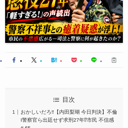
目次
おかしいだろ‼️【内田梨瑚 今日判決】不倫
I警察官ら出廷せず求刑27年⁉️市民 不信感