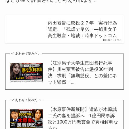
などが重く評価されたと考えられます。
内田被告に懲役２７年 実行行為
認定、「残虐で卑劣」―旭川女子
高生殺害・地裁：時事ドットコム
時事ドットコム
あわせて読みたい
【江別男子大学生集団暴行死事
件】川村葉音被告に懲役30年判
決 求刑「無期懲役」との差にネ
ット騒然「...
あわせて読みたい
【木原事件新展開】遺族が木原誠
二氏の妻を提訴へ 1億円民事訴
訟と1000万円懸賞金で真相解明な
るか