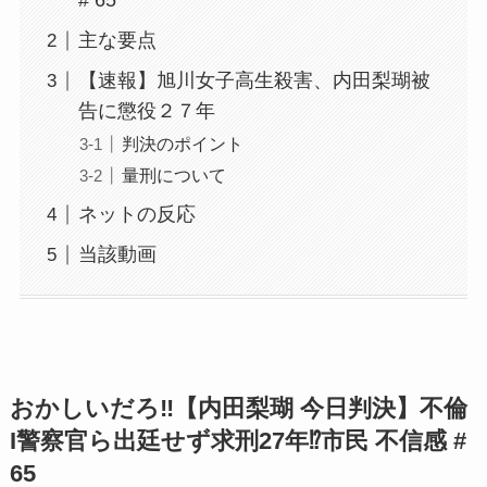
# 65
主な要点
【速報】旭川女子高生殺害、内田梨瑚被
告に懲役２７年
判決のポイント
量刑について
ネットの反応
当該動画
おかしいだろ‼️【内田梨瑚 今日判決】不倫
I警察官ら出廷せず求刑27年⁉️市民 不信感 #
65