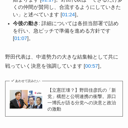
くの仲間が賛同し、合流するようにしていきた
い」と述べています [
01:24
]。
今後の動き
: 詳細については各担当部署で詰め
を行い、急ピッチで準備を進める方針です
[
01:07
]。
野田代表は、中道勢力の大きな結集軸として共に
戦っていく決意を強調しています [
00:57
]。
あわせて読みたい
【立憲圧壊？】野田佳彦氏の「新
党」構想と公明連携の衝撃。原口
一博氏が語る分党への決意と政治
の激動