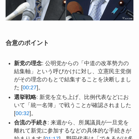
合意のポイント
新党の理念
: 公明党からの「中道の改革勢力の
結集軸」という呼びかけに対し、立憲民主党側
がその理念のもとで結集することを決断しまし
た [
00:27
]。
選挙戦略
: 新党を立ち上げ、比例代表などにお
いて「統一名簿」で戦うことが確認されました
[
00:32
]。
合流の手続き
: 来週から、所属議員が一旦党を
離れて新党に参加するなどの具体的な手続きが
始まります [
01:17
]。野田代表は「できるだけ多