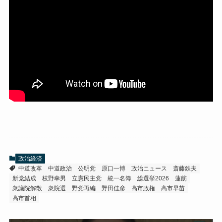
政治経済
中道改革
中道政治
公明党
原口一博
政治ニュース
斎藤鉄夫
新党結成
枝野幸男
立憲民主党
統一名簿
総選挙2026
蓮舫
衆議院解散
衆院選
野党再編
野田佳彦
高市政権
高市早苗
高市首相