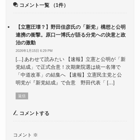
コメント一覧
（1件）
【立憲圧壊？】野田佳彦氏の「新党」構想と公明
連携の衝撃。原口一博氏が語る分党への決意と政
治の激動
2026年1月15日 6:29 PM
[…] あわせて読みたい 【速報】立憲と公明が「新
党結成」で正式合意！次期衆院選は統一名簿で
「中道改革」の結集へ 【速報】立憲民主党と公
明党が『新党結成』で合意 野田代表「 […]
返信
コメントする
コメント
※