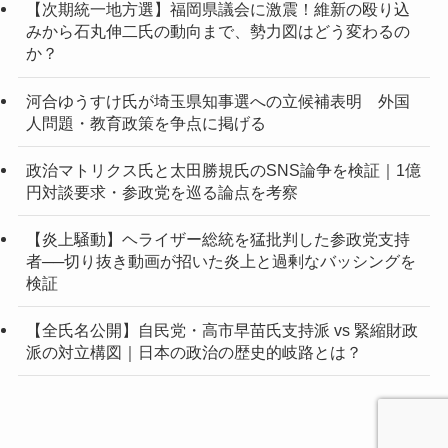
【次期統一地方選】福岡県議会に激震！維新の殴り込
みから石丸伸二氏の動向まで、勢力図はどう変わるの
か？
河合ゆうすけ氏が埼玉県知事選への立候補表明 外国
人問題・教育政策を争点に掲げる
政治マトリクス氏と太田勝規氏のSNS論争を検証｜1億
円対談要求・参政党を巡る論点を考察
【炎上騒動】ヘライザー総統を猛批判した参政党支持
者──切り抜き動画が招いた炎上と過剰なバッシングを
検証
【全氏名公開】自民党・高市早苗氏支持派 vs 緊縮財政
派の対立構図｜日本の政治の歴史的岐路とは？