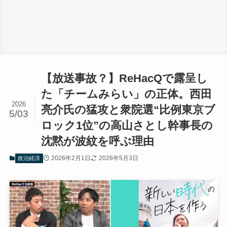
【放送事故？】ReHacQで露呈し
た「チームみらい」の正体。西田
2026
亮介氏の猛攻と衆院選“比例東京ブ
5/03
ロック1位”の高山さとし幹事長の
沈黙が波紋を呼ぶ理由
2026年2月1日
2026年5月3日
政治経済