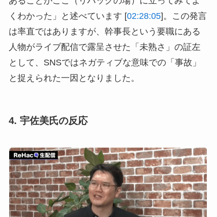
あることがここ（リハックの場）に立ってみてよ
くわかった」と述べています [
02:28:05
]。この発言
は率直ではありますが、幹事長という要職にある
人物がライブ配信で露呈させた「未熟さ」の証左
として、SNSではネガティブな意味での「事故」
と捉えられた一因となりました。
4. 宇佐美氏の反応