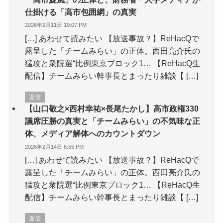
仕掛ける「高市包囲網」の真実
2026年2月11日 10:07 PM
[…] あわせて読みたい 【放送事故？】ReHacQで
露呈した「チームみらい」の正体。西田亮介氏の
猛攻と衆院選“比例東京ブロック1… 【ReHacQ生
配信】チームみらい幹事長とまったり雑談【 […]
返信
【山口敬之×西村幸祐×長尾たかし】高市政権330
議席圧勝の真実と「チームみらい」の不気味な正
体、メディア解体へのカウントダウン
2026年2月14日 6:55 PM
[…] あわせて読みたい 【放送事故？】ReHacQで
露呈した「チームみらい」の正体。西田亮介氏の
猛攻と衆院選“比例東京ブロック1… 【ReHacQ生
配信】チームみらい幹事長とまったり雑談【 […]
返信