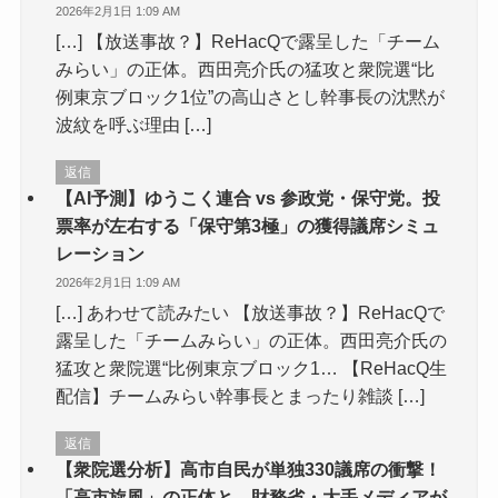
2026年2月1日 1:09 AM
[…] 【放送事故？】ReHacQで露呈した「チーム
みらい」の正体。西田亮介氏の猛攻と衆院選“比
例東京ブロック1位”の高山さとし幹事長の沈黙が
波紋を呼ぶ理由 […]
返信
【AI予測】ゆうこく連合 vs 参政党・保守党。投
票率が左右する「保守第3極」の獲得議席シミュ
レーション
2026年2月1日 1:09 AM
[…] あわせて読みたい 【放送事故？】ReHacQで
露呈した「チームみらい」の正体。西田亮介氏の
猛攻と衆院選“比例東京ブロック1… 【ReHacQ生
配信】チームみらい幹事長とまったり雑談 […]
返信
【衆院選分析】高市自民が単独330議席の衝撃！
「高市旋風」の正体と、財務省・大手メディアが