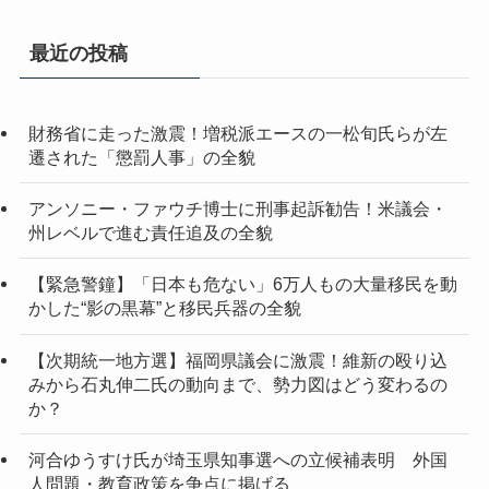
カ
イ
最近の投稿
ブ
財務省に走った激震！増税派エースの一松旬氏らが左
遷された「懲罰人事」の全貌
アンソニー・ファウチ博士に刑事起訴勧告！米議会・
州レベルで進む責任追及の全貌
【緊急警鐘】「日本も危ない」6万人もの大量移民を動
かした“影の黒幕”と移民兵器の全貌
【次期統一地方選】福岡県議会に激震！維新の殴り込
みから石丸伸二氏の動向まで、勢力図はどう変わるの
か？
河合ゆうすけ氏が埼玉県知事選への立候補表明 外国
人問題・教育政策を争点に掲げる