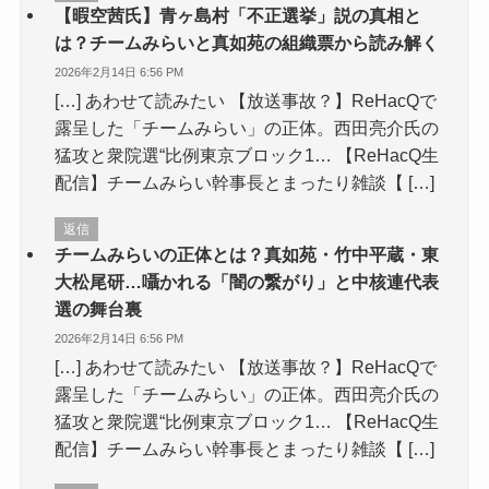
【暇空茜氏】青ヶ島村「不正選挙」説の真相と
は？チームみらいと真如苑の組織票から読み解く
2026年2月14日 6:56 PM
[…] あわせて読みたい 【放送事故？】ReHacQで
露呈した「チームみらい」の正体。西田亮介氏の
猛攻と衆院選“比例東京ブロック1… 【ReHacQ生
配信】チームみらい幹事長とまったり雑談【 […]
返信
チームみらいの正体とは？真如苑・竹中平蔵・東
大松尾研…囁かれる「闇の繋がり」と中核連代表
選の舞台裏
2026年2月14日 6:56 PM
[…] あわせて読みたい 【放送事故？】ReHacQで
露呈した「チームみらい」の正体。西田亮介氏の
猛攻と衆院選“比例東京ブロック1… 【ReHacQ生
配信】チームみらい幹事長とまったり雑談【 […]