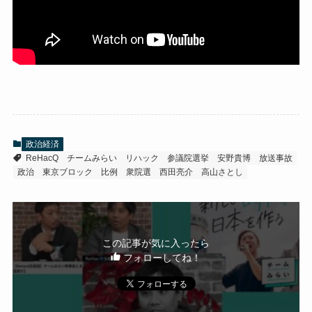
政治経済
ReHacQ
チームみらい
リハック
参議院選挙
安野貴博
放送事故
政治
東京ブロック
比例
衆院選
西田亮介
高山さとし
この記事が気に入ったら
フォローしてね！