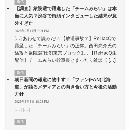
返信
【調査】衆院選で躍進した「チームみらい」は本
当に人気？渋谷で街頭インタビューした結果が意
外すぎた
2026年2月14日 7:01 PM
[…] あわせて読みたい 【放送事故？】ReHacQで
露呈した「チームみらい」の正体。西田亮介氏の
猛攻と衆院選“比例東京ブロック1… 【ReHacQ生
配信】チームみらい幹事長とまったり雑談【 […]
返信
朝日新聞の報道に物申す！「ファン(FAN)北海
道」が語るメディアとの向き合い方と今後の活動
方針
2026年5月3日 10:23 PM
[…] […]
返信