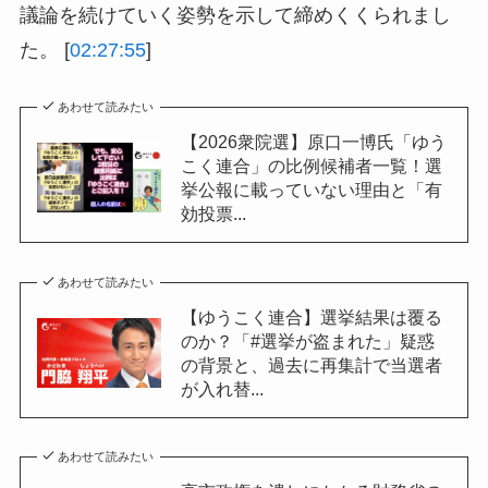
議論を続けていく姿勢を示して締めくくられまし
た。 [
02:27:55
]
あわせて読みたい
【2026衆院選】原口一博氏「ゆう
こく連合」の比例候補者一覧！選
挙公報に載っていない理由と「有
効投票...
あわせて読みたい
【ゆうこく連合】選挙結果は覆る
のか？「#選挙が盗まれた」疑惑
の背景と、過去に再集計で当選者
が入れ替...
あわせて読みたい