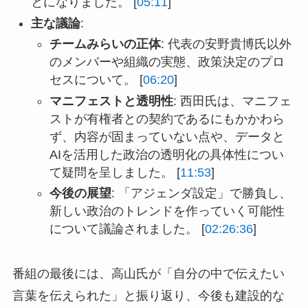
とになりました。 [
05:11
]
主な議論
:
チームみらいの正体
: 代表の安野貴博氏以外
のメンバーや組織の実態、政策決定のプロ
セスについて。 [
06:20
]
マニフェストと透明性
: 西田氏は、マニフェ
ストが有権者との契約であるにもかかわら
ず、内容が固まっていない点や、データと
AIを活用した政治の透明化の具体性につい
て疑問を呈しました。 [
11:53
]
今後の展望
: 「アジェンダ設定」で勝負し、
新しい政治のトレンドを作っていく可能性
について議論されました。 [
02:26:36
]
番組の最後には、高山氏が「自分の中で伝えたい
言葉を伝えられた」と振り返り、今後も建設的な