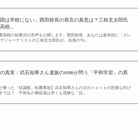
原因は学校にない」西田校長の発言の真意は？三枝玄太郎氏
校...
際高校の始業式の音声を公開します。西田校長、あなたは基本的に「ズレ
でジャーナリストの三枝玄太郎氏が、自身のYo...
の真実：武石知華さん遺族のnoteが問う「平和学習」の異
が乗った「抗議船」転覆事故】武石知華さんの父のｎｏｔｅの悲痛な叫び
では？ 平和丸の乗組員は早くも危険な「抗...