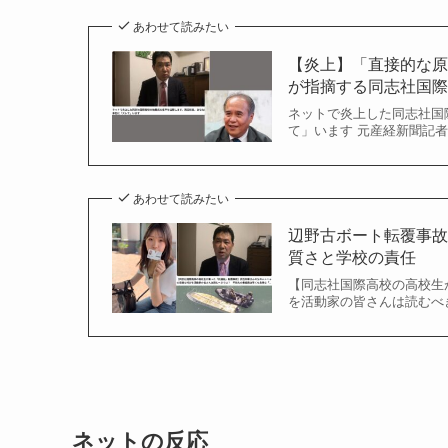
あわせて読みたい
【炎上】「直接的な
が指摘する同志社国際高
ネットで炎上した同志社国
て」います 元産経新聞記者
あわせて読みたい
辺野古ボート転覆事故
質さと学校の責任
【同志社国際高校の高校生
を活動家の皆さんは読むべき
ネットの反応