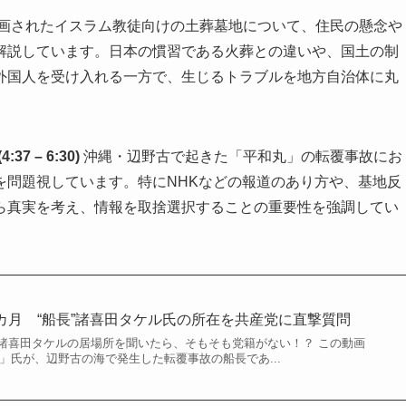
画されたイスラム教徒向けの土葬墓地について、住民の懸念や
解説しています。日本の慣習である火葬との違いや、国土の制
外国人を受け入れる一方で、生じるトラブルを地方自治体に丸
 – 6:30)
沖縄・辺野古で起きた「平和丸」の転覆事故にお
を問題視しています。特にNHKなどの報道のあり方や、基地反
ら真実を考え、情報を取捨選択することの重要性を強調してい
カ月 “船長”諸喜田タケル氏の所在を共産党に直撃質問
諸喜田タケルの居場所を聞いたら、そもそも党籍がない！？ この動画
やん」氏が、辺野古の海で発生した転覆事故の船長であ...