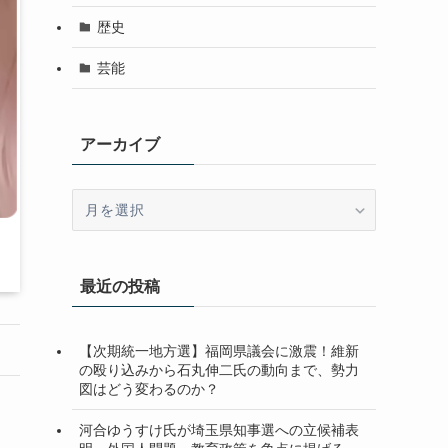
歴史
芸能
アーカイブ
ア
ー
カ
イ
最近の投稿
ブ
【次期統一地方選】福岡県議会に激震！維新
の殴り込みから石丸伸二氏の動向まで、勢力
図はどう変わるのか？
河合ゆうすけ氏が埼玉県知事選への立候補表