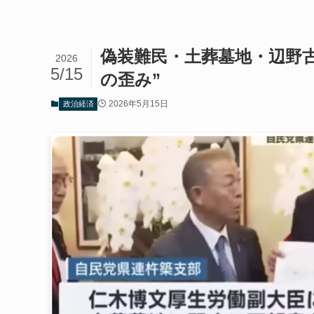
偽装難民・土葬墓地・辺野
2026
5/15
の歪み”
2026年5月15日
政治経済