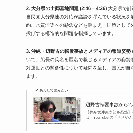
2. 大分県の土葬墓地問題 (2:46 – 4:36)
大分県で計
自民党大分県連の対応が議論を呼んでいる状況を
約、水質汚染への懸念などを踏まえ、国策として
投げする構造的な問題を指摘しています。
3. 沖縄・辺野古の転覆事故とメディアの報道姿勢 (4:37
いて、船長の氏名を匿名で報じるメディアの姿勢
対運動との関係性について疑問を呈し、国民が自
ます。
あわせて読みたい
辺野古転覆事故から2
【共産党沖縄支部を凸撃】
は、YouTuberの「ささ