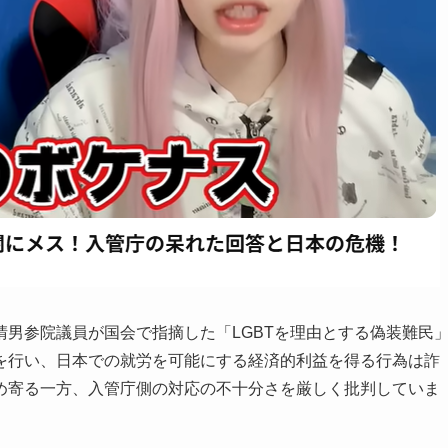
晴男参院議員が国会で指摘した「LGBTを理由とする偽装難民
を行い、日本での就労を可能にする経済的利益を得る行為は詐
め寄る一方、入管庁側の対応の不十分さを厳しく批判していま