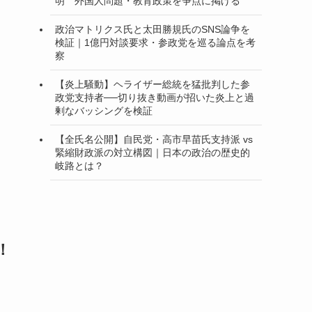
明 外国人問題・教育政策を争点に掲げる
政治マトリクス氏と太田勝規氏のSNS論争を
検証｜1億円対談要求・参政党を巡る論点を考
察
【炎上騒動】ヘライザー総統を猛批判した参
政党支持者──切り抜き動画が招いた炎上と過
剰なバッシングを検証
【全氏名公開】自民党・高市早苗氏支持派 vs
緊縮財政派の対立構図｜日本の政治の歴史的
岐路とは？
！