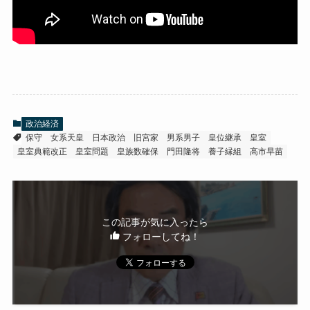
政治経済
保守
女系天皇
日本政治
旧宮家
男系男子
皇位継承
皇室
皇室典範改正
皇室問題
皇族数確保
門田隆将
養子縁組
高市早苗
この記事が気に入ったら
フォローしてね！