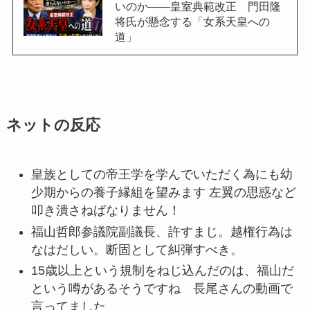
いのか――皇室典範改正 門田隆
将氏が懸念する「女系天皇への
道」
ネットの反応
皇族としての帝王学を学んでいただく為にも幼
少期からの養子縁組を望みます 左翼の思惑など
叩き潰さねばなりません！
福山哲郎参議院副議長、許すまじ。越権行為は
なはだしい。断固として糾弾すべき。
15歳以上という規制をねじ込んだのは、福山だ
という噂があるそうですね 長尾さんの動画で
言ってました