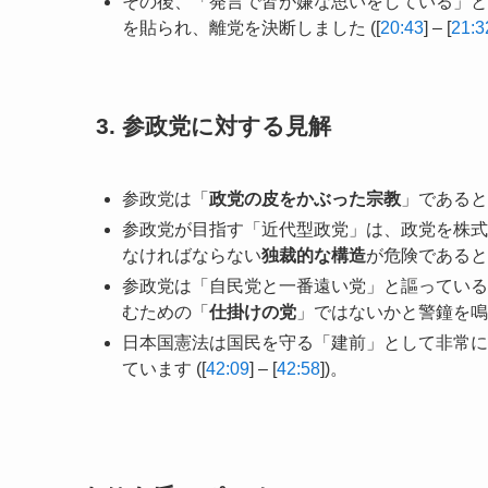
その後、「発言で皆が嫌な思いをしている」と
を貼られ、離党を決断しました ([
20:43
] – [
21:3
3. 参政党に対する見解
参政党は「
政党の皮をかぶった宗教
」であると
参政党が目指す「近代型政党」は、政党を株式
なければならない
独裁的な構造
が危険であると指
参政党は「自民党と一番遠い党」と謳っている
むための「
仕掛けの党
」ではないかと警鐘を鳴ら
日本国憲法は国民を守る「建前」として非常に
ています ([
42:09
] – [
42:58
])。