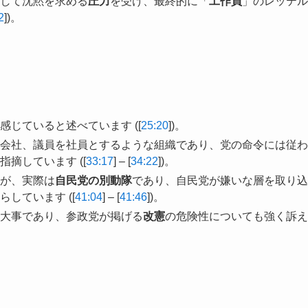
して沈黙を求める
圧力
を受け、最終的に「
工作員
」のレッテル
2
])。
感じていると述べています ([
25:20
])。
会社、議員を社員とするような組織であり、党の命令には従わ
摘しています ([
33:17
] – [
34:22
])。
が、実際は
自民党の別動隊
であり、自民党が嫌いな層を取り込
しています ([
41:04
] – [
41:46
])。
大事であり、参政党が掲げる
改憲
の危険性についても強く訴え