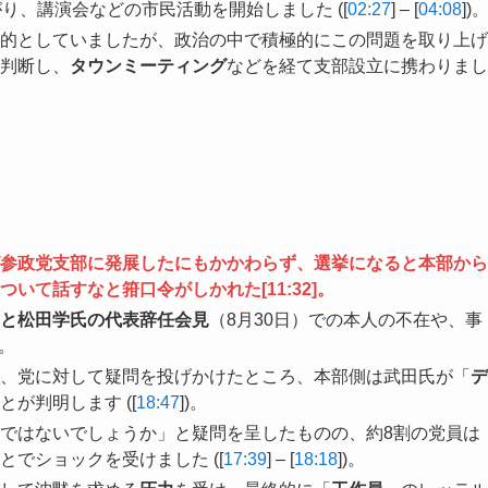
り、講演会などの市民活動を開始しました ([
02:27
] – [
04:08
])
的としていましたが、政治の中で積極的にこの問題を取り上げ
判断し、
タウンミーティング
などを経て支部設立に携わりまし
参政党支部に発展したにもかかわらず、選挙になると本部から
ついて話すなと箝口令がしかれた[
11:32
]。
と松田学氏の代表辞任会見
（8月30日）での本人の不在や、事
)。
、党に対して疑問を投げかけたところ、本部側は武田氏が「
デ
が判明します ([
18:47
])。
ではないでしょうか」と疑問を呈したものの、約8割の党員は
でショックを受けました ([
17:39
] – [
18:18
])。