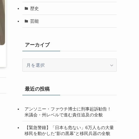
歴史
芸能
アーカイブ
ア
ー
カ
イ
最近の投稿
ブ
アンソニー・ファウチ博士に刑事起訴勧告！
米議会・州レベルで進む責任追及の全貌
【緊急警鐘】「日本も危ない」6万人もの大量
移民を動かした“影の黒幕”と移民兵器の全貌