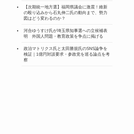
【次期統一地方選】福岡県議会に激震！維新
の殴り込みから石丸伸二氏の動向まで、勢力
図はどう変わるのか？
河合ゆうすけ氏が埼玉県知事選への立候補表
明 外国人問題・教育政策を争点に掲げる
政治マトリクス氏と太田勝規氏のSNS論争を
検証｜1億円対談要求・参政党を巡る論点を考
察