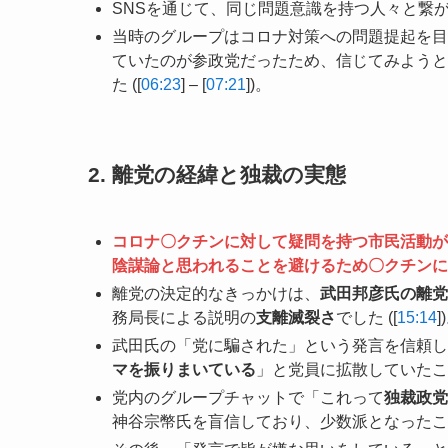
SNSを通じて、同じ問題意識を持つ人々と繋が
当時のグループはコロナ対策への問題提起を目
ていたのが参政党だったため、信じてみようと
た ([
06:23
] – [
07:21
])。
2. 離党の経緯と独裁の実態
コロナ〇クチンに対して疑問を持つ市民活動が
陰謀論と思われることを避けるため〇クチンに
離党の決定的なきっかけは、
武田邦彦氏の離党
務局長による説明の
支離滅裂さ
でした ([
15:14
]
武田氏の「党に騙された」という発言を信頼し
マを振りまいている
」と党員に拡散していたこと
党内のグループチャットで「これって
独裁政党
神谷宗幣氏を盲信しており、少数派となったこと