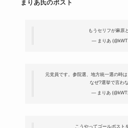
まりあ氏のポスト
もうセリフが麻原
— まりあ (@kWTx
元党員です。参院選、地方統一選の時は
なぜ?選挙で言わ
— まりあ (@kWTx
こうやってゴールポスト