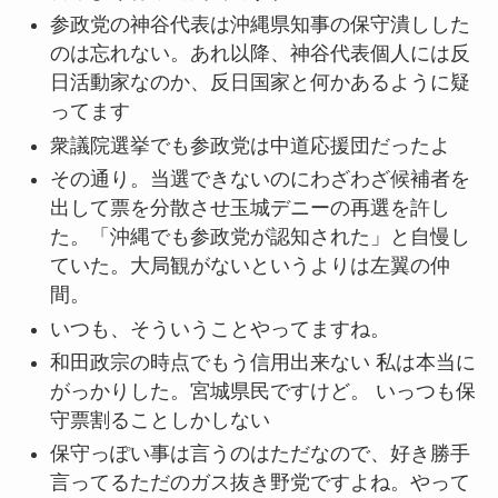
参政党の神谷代表は沖縄県知事の保守潰しした
のは忘れない。あれ以降、神谷代表個人には反
日活動家なのか、反日国家と何かあるように疑
ってます
衆議院選挙でも参政党は中道応援団だったよ
その通り。当選できないのにわざわざ候補者を
出して票を分散させ玉城デニーの再選を許し
た。「沖縄でも参政党が認知された」と自慢し
ていた。大局観がないというよりは左翼の仲
間。
いつも、そういうことやってますね。
和田政宗の時点でもう信用出来ない 私は本当に
がっかりした。宮城県民ですけど。 いっつも保
守票割ることしかしない
保守っぽい事は言うのはただなので、好き勝手
言ってるただのガス抜き野党ですよね。やって