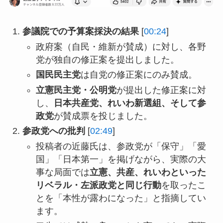
参議院での予算案採決の結果
[
00:24
]
政府案（自民・維新が賛成）に対し、各野
党が独自の修正案を提出しました。
国民民主党
は自党の修正案にのみ賛成。
立憲民主党・公明党
が提出した修正案に対
し、
日本共産党、れいわ新選組、そして参
政党
が賛成票を投じました。
参政党への批判
[
02:49
]
投稿者の近藤氏は、参政党が「保守」「愛
国」「日本第一」を掲げながら、実際の大
事な局面では
立憲、共産、れいわといった
リベラル・左派政党と同じ行動
を取ったこ
とを「本性が露わになった」と指摘してい
ます。