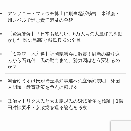
アンソニー・ファウチ博士に刑事起訴勧告！米議会・
州レベルで進む責任追及の全貌
【緊急警鐘】「日本も危ない」6万人もの大量移民を動
かした“影の黒幕”と移民兵器の全貌
【次期統一地方選】福岡県議会に激震！維新の殴り込
みから石丸伸二氏の動向まで、勢力図はどう変わるの
か？
河合ゆうすけ氏が埼玉県知事選への立候補表明 外国
人問題・教育政策を争点に掲げる
政治マトリクス氏と太田勝規氏のSNS論争を検証｜1億
円対談要求・参政党を巡る論点を考察