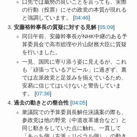
口先では威勢の良いことを言っても、実際
の行動（投票）にその政党の本質が現れる
と強調しています。 [
04:46
]
安藤裕幹事長の質疑に対する見解
[
05:09
]
同日午前、安藤幹事長がNHK中継のある予
算委員会で高市総理や片山財務大臣に質疑
を行いました。
一見、国民に寄り添う姿に見えるが、これ
も「頑張っているアピール」に過ぎず、裏
では左派政党と足並みを揃えているため、
安易に信じてはいけないと警告していま
す。 [
07:36
]
過去の動きとの整合性
[
04:05
]
衆議院での予算委員長解任決議案の際も、
参政党は他の野党（中道改革連合など）と
同じ動きをしていた点に触れ、一貫して
「あっち側（左派・リベラル側）」の動き