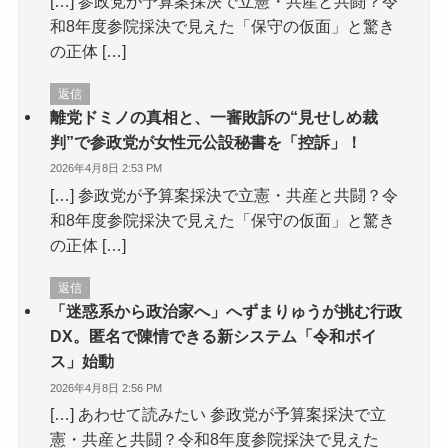
[…] 参政党が予算案採決で立憲・共産と共闘？令
和8年度参院採決で見えた「保守の仮面」と驚き
の正体 […]
返信
離党ドミノの真相と、一審敗訴の“見せしめ裁
判”で参政党が女性元公設秘書を「控訴」！
2026年4月8日 2:53 PM
[…] 参政党が予算案採決で立憲・共産と共闘？令
和8年度参院採決で見えた「保守の仮面」と驚き
の正体 […]
返信
「迷惑系から政治家へ」へずまりゅうが挑む行政
DX。匿名で陳情できる新システム「令和ボイ
ス」始動
2026年4月8日 2:56 PM
[…] あわせて読みたい 参政党が予算案採決で立
憲・共産と共闘？令和8年度参院採決で見えた