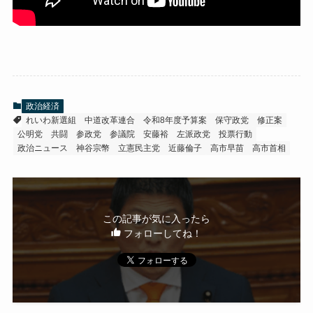
政治経済
れいわ新選組
中道改革連合
令和8年度予算案
保守政党
修正案
公明党
共闘
参政党
参議院
安藤裕
左派政党
投票行動
政治ニュース
神谷宗幣
立憲民主党
近藤倫子
高市早苗
高市首相
この記事が気に入ったら
フォローしてね！