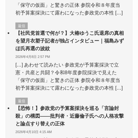
「保守の仮面」と驚きの正体 参院令和８年度当
初予算案採決にて露わになった参政党の本性 […]
返信
【社民党首選で何が？】大椿ゆうこ氏退席の真相
を望月衣塑子記者が独占インタビュー｜福島みず
ほ氏再選の波紋
2026年4月8日 2:57 PM
[…] あわせて読みたい 参政党が予算案採決で立
憲・共産と共闘？令和8年度参院採決で見えた
「保守の仮面」と驚きの正体 参院令和８年度当
初予算案採決にて露わになった参政党の本性 […]
返信
【恐怖！】参政党の予算案採決を巡る「言論封
殺」の構図——批判者・近藤倫子氏への人格攻撃
と論点すり替えの正体
2026年4月10日 4:15 AM