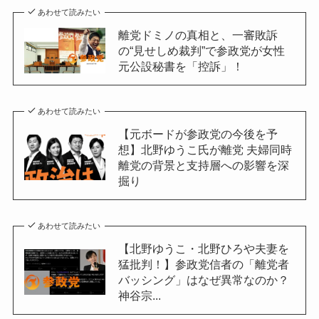
あわせて読みたい
離党ドミノの真相と、一審敗訴
の“見せしめ裁判”で参政党が女性
元公設秘書を「控訴」！
あわせて読みたい
【元ボードが参政党の今後を予
想】北野ゆうこ氏が離党 夫婦同時
離党の背景と支持層への影響を深
掘り
あわせて読みたい
【北野ゆうこ・北野ひろや夫妻を
猛批判！】参政党信者の「離党者
バッシング」はなぜ異常なのか？
神谷宗...