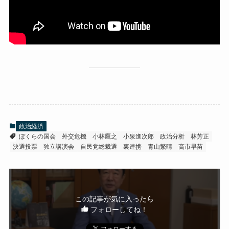
政治経済
ぼくらの国会
外交危機
小林鷹之
小泉進次郎
政治分析
林芳正
決選投票
独立講演会
自民党総裁選
裏連携
青山繁晴
高市早苗
この記事が気に入ったら
フォローしてね！