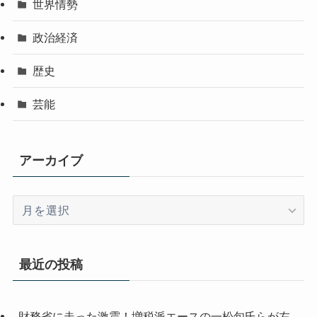
世界情勢
政治経済
歴史
芸能
アーカイブ
ア
ー
カ
イ
最近の投稿
ブ
財務省に走った激震！増税派エースの一松旬氏らが左