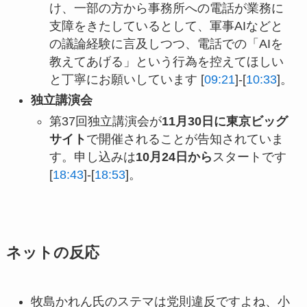
け、一部の方から事務所への電話が業務に
支障をきたしているとして、軍事AIなどと
の議論経験に言及しつつ、電話での「AIを
教えてあげる」という行為を控えてほしい
と丁寧にお願いしています [
09:21
]-[
10:33
]。
独立講演会
第37回独立講演会が
11月30日に東京ビッグ
サイト
で開催されることが告知されていま
す。申し込みは
10月24日から
スタートです
[
18:43
]-[
18:53
]。
ネットの反応
牧島かれん氏のステマは党則違反ですよね、小