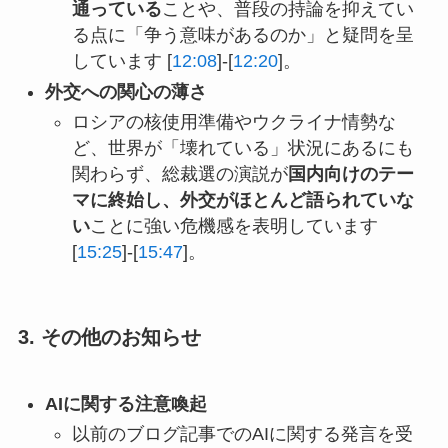
通っている
ことや、普段の持論を抑えてい
る点に「争う意味があるのか」と疑問を呈
しています [
12:08
]-[
12:20
]。
外交への関心の薄さ
ロシアの核使用準備やウクライナ情勢な
ど、世界が「壊れている」状況にあるにも
関わらず、総裁選の演説が
国内向けのテー
マに終始し、外交がほとんど語られていな
い
ことに強い危機感を表明しています
[
15:25
]-[
15:47
]。
3. その他のお知らせ
AIに関する注意喚起
以前のブログ記事でのAIに関する発言を受