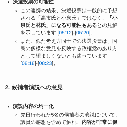
決選投票の可能性
この連携の結果、決選投票は一般的に予想
される「高市氏と小泉氏」ではなく、
「小
泉氏と林氏」になる可能性もある
との見解
を示しています [
05:12
]-[
05:20
]。
また、似た考え方同士での決選投票は、国
民の多様な意見を反映する政権党のあり方
として望ましくないとも述べています
[
08:18
]-[
08:23
]。
2. 候補者演説への意見
演説内容の均一化
先日行われた5名の候補者の演説について、
議員の感想を含めて触れ、
内容が非常に似