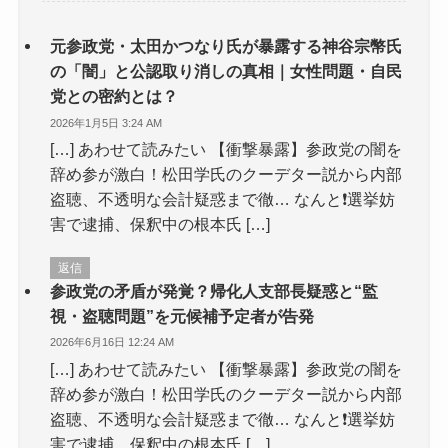
元参政党・太田かつなり氏が暴露する神谷宗幣氏
の「闇」と公認取り消しの真相｜女性問題・自民
党との密約とは？
2026年1月5日 3:24 AM
[…] あわせて読みたい 【衝撃暴露】参政党の闇を
辞め参が激白！松田学氏のクーデター説から内部
盗聴、不透明な会計疑惑まで徹… なんと❗️選挙妨
害で逮捕、保釈中の根本氏 […]
返信
参政党の矛盾が発覚？帰化人支部長疑惑と“監
視・盗聴問題”を元候補予定者が告発
2026年6月16日 12:24 AM
[…] あわせて読みたい 【衝撃暴露】参政党の闇を
辞め参が激白！松田学氏のクーデター説から内部
盗聴、不透明な会計疑惑まで徹… なんと❗️選挙妨
害で逮捕、保釈中の根本氏 […]