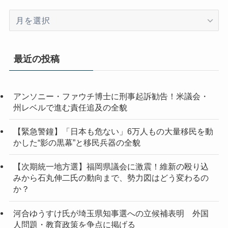
ア
ー
カ
イ
最近の投稿
ブ
アンソニー・ファウチ博士に刑事起訴勧告！米議会・
州レベルで進む責任追及の全貌
【緊急警鐘】「日本も危ない」6万人もの大量移民を動
かした“影の黒幕”と移民兵器の全貌
【次期統一地方選】福岡県議会に激震！維新の殴り込
みから石丸伸二氏の動向まで、勢力図はどう変わるの
か？
河合ゆうすけ氏が埼玉県知事選への立候補表明 外国
人問題・教育政策を争点に掲げる