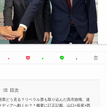
目次
得票どう見る？リベラル票も取り込んだ高市政権。違
メディアへ動くか？＊概要に訂正記載。山口×長尾×西