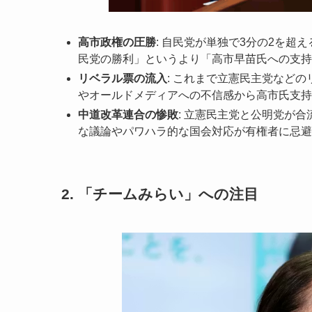
高市政権の圧勝
: 自民党が単独で3分の2を超
民党の勝利」というより「高市早苗氏への支持」
リベラル票の流入
: これまで立憲民主党など
やオールドメディアへの不信感から高市氏支持
中道改革連合の惨敗
: 立憲民主党と公明党が
な議論やパワハラ的な国会対応が有権者に忌避
2. 「チームみらい」への注目