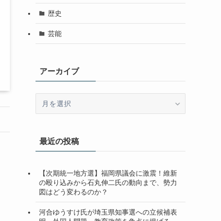
歴史
芸能
アーカイブ
ア
ー
カ
イ
最近の投稿
ブ
【次期統一地方選】福岡県議会に激震！維新
の殴り込みから石丸伸二氏の動向まで、勢力
図はどう変わるのか？
河合ゆうすけ氏が埼玉県知事選への立候補表