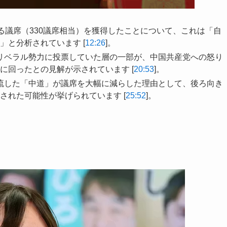
える議席（330議席相当）を獲得したことについて、これは「自
と分析されています [
12:26
]。
のリベラル勢力に投票していた層の一部が、中国共産党への怒り
に回ったとの見解が示されています [
20:53
]。
合流した「中道」が議席を大幅に減らした理由として、後ろ向き
された可能性が挙げられています [
25:52
]。