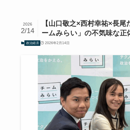
【山口敬之×西村幸祐×長尾
2026
2/14
ームみらい」の不気味な正
2026年2月14日
政治経済