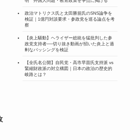
明 外国人問題・教育政策を争点に掲げる
政治マトリクス氏と太田勝規氏のSNS論争を
検証｜1億円対談要求・参政党を巡る論点を考
察
【炎上騒動】ヘライザー総統を猛批判した参
政党支持者──切り抜き動画が招いた炎上と過
剰なバッシングを検証
【全氏名公開】自民党・高市早苗氏支持派 vs
緊縮財政派の対立構図｜日本の政治の歴史的
岐路とは？
政