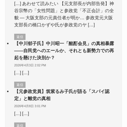
[…] あわせて読みたい 【元支部長が内部告発】神
谷宗幣の「女性問題」と参政党「不正会計」の全
貌 — 大阪支部の元責任者が明か… 参政党元大阪
支部長の橋口かずや氏が参政党のヤ […]
返信
【中川郁子氏】中川昭一「酩酊会見」の真相暴露
――自民党へのエールか、それとも新勢力での再
起を懸けた決別か？
2026年4月3日 2:02 PM
[…] […]
返信
【元参政党員】筑紫るみ子氏が語る「スパイ認
定」と離党の真相
2026年4月8日 3:01 PM
[…] […]
返信