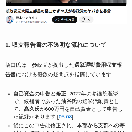
1. 収支報告書の不透明な流れについて
橋口氏は、参政党が提出した
選挙運動費用収支報
告書
における複数の疑問点を指摘しています。
自己資金の申告と修正
: 2022年の参議院選挙
で、候補者であった
油谷氏
の選挙活動費とし
て、
髙久氏
が
600万円
を自己資金として申告し
た記録があります [
05:08
]。
後にこの申告は修正され、
本部から支部への寄