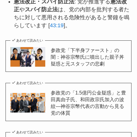
憲法改正・スパイ防止法
: 党が推進する
憲法改
正
や
スパイ防止法
は、党の内部を批判する者た
ちに対して悪用される危険性があると警鐘を鳴
らしています [
43:19
]。
あわせて読みたい
参政党「下半身ファースト」の
闇：神谷宗幣氏に噴出した親子丼
疑惑と元スタッフの悲劇
あわせて読みたい
参政党の「1.5億円公金疑惑」と豊
田真由子氏、和田政宗氏加入の波
紋—神谷宗幣代表の言動から見る
党の体質
あわせて読みたい