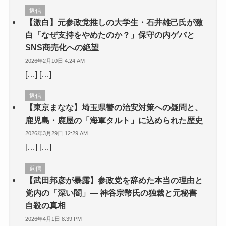
返信
【激白】元参政党推しの大学生・石井雄己氏が激
白「なぜ支持をやめたのか？」保守の内ゲバと
SNS商売化への絶望
2026年2月10日 4:24 AM
[…] […]
返信
【東京まなな】埼玉県警の治安対策への疑問と、
鹿児島・鹿屋の「海軍タルト」に込められた歴史
2026年3月29日 12:29 AM
[…] […]
返信
【武田邦彦が暴露】参政党を辞めた本当の理由と
党内の「深い闇」— 神谷宗幣氏の独裁と元秘書
自殺の真相
2026年4月1日 8:39 PM