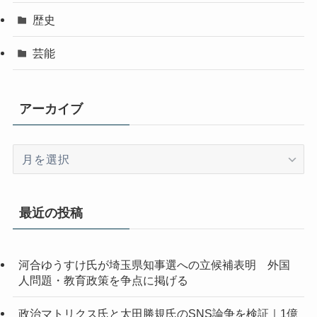
歴史
芸能
アーカイブ
ア
ー
カ
イ
最近の投稿
ブ
河合ゆうすけ氏が埼玉県知事選への立候補表明 外国
人問題・教育政策を争点に掲げる
政治マトリクス氏と太田勝規氏のSNS論争を検証｜1億