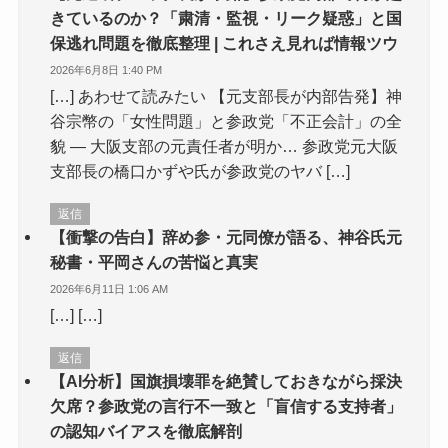
きているのか？「粛清・監視・リーク疑惑」と国
保逃れ問題を徹底整理 | これさえ見れば情報ツウ
2026年6月8日 1:40 PM
[…] あわせて読みたい 【元支部長が内部告発】神
谷宗幣の「女性問題」と参政党「不正会計」の全
貌 — 大阪支部の元責任者が明か… 参政党元大阪
支部長の橋口かずや氏が参政党のヤバ […]
返信
【衝撃の告白】辞め参・元同僚が語る、神谷氏元
秘書・平岡さんの苦悩と真実
2026年6月11日 1:06 AM
[…] […]
返信
【AI分析】国旗損壊罪を絶賛しておきながら採決
欠席？参政党の言行不一致と「盲信する支持者」
の認知バイアスを徹底解剖