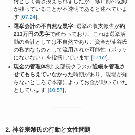
付
として書き換えられましたが、修正前の記録
が残っていることが不透明であると述べていま
す [
07:24
]。
選挙会計の不自然な黒字
: 選挙の収支報告が
約
213万円の黒字
で終わっており、これは選挙活
動の会計としては不自然であり、資金が油谷氏
の私的なものとして流用された可能性（ポッケ
にないない）を指摘しています [
07:52
]。
現金の管理体制
: 支部長クラスが
通帳を管理さ
せてもらえていなかった
時期があり、現場が知
らないところで本部によってお金が動いていた
としています [
10:57
]。
2. 神谷宗幣氏の行動と女性問題