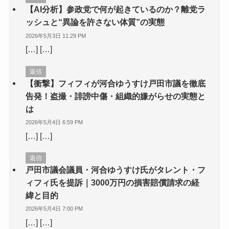
【AI分析】参政党で何が起きているのか？離党ラ
ッシュと“異論を許さない体質”の実態
2026年5月3日 11:29 PM
[…] […]
返信
【衝撃】フィフィが河合ゆうすけ戸田市議を徹底
告発！盗撮・誹謗中傷・組織的嫌がらせの実態と
は
2026年5月4日 6:59 PM
[…] […]
返信
戸田市議会議員・河合ゆうすけ氏がタレント・フ
ィフィ氏を提訴｜3000万円の損害賠償請求の経
緯と目的
2026年5月4日 7:00 PM
[…] […]