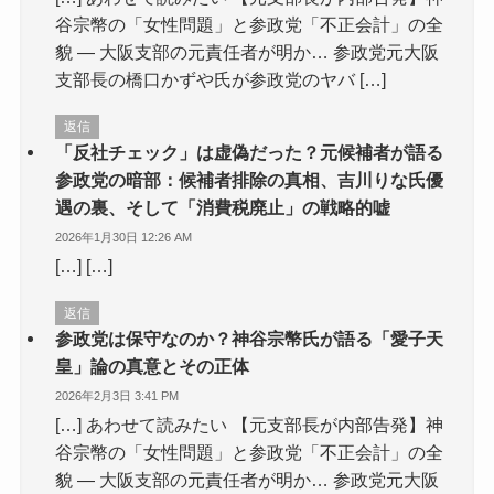
谷宗幣の「女性問題」と参政党「不正会計」の全
貌 — 大阪支部の元責任者が明か… 参政党元大阪
支部長の橋口かずや氏が参政党のヤバ […]
返信
「反社チェック」は虚偽だった？元候補者が語る
参政党の暗部：候補者排除の真相、吉川りな氏優
遇の裏、そして「消費税廃止」の戦略的嘘
2026年1月30日 12:26 AM
[…] […]
返信
参政党は保守なのか？神谷宗幣氏が語る「愛子天
皇」論の真意とその正体
2026年2月3日 3:41 PM
[…] あわせて読みたい 【元支部長が内部告発】神
谷宗幣の「女性問題」と参政党「不正会計」の全
貌 — 大阪支部の元責任者が明か… 参政党元大阪