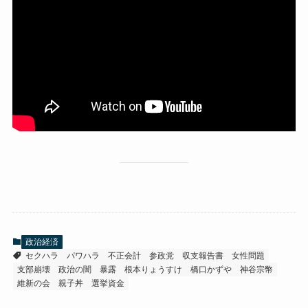
政治経済
セクハラ
パワハラ
不正会計
参政党
収支報告書
女性問題
支部崩壊
政治の闇
暴露
根本りょうすけ
橋口かずや
神谷宗幣
維新の会
親子丼
選挙資金