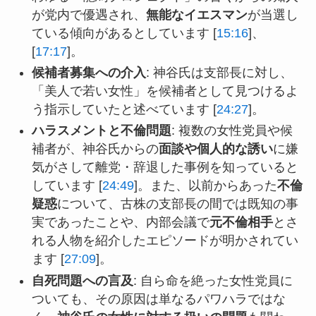
が党内で優遇され、
無能なイエスマン
が当選し
ている傾向があるとしています [
15:16
]、
[
17:17
]。
候補者募集への介入
: 神谷氏は支部長に対し、
「美人で若い女性」を候補者として見つけるよ
う指示していたと述べています [
24:27
]。
ハラスメントと不倫問題
: 複数の女性党員や候
補者が、神谷氏からの
面談や個人的な誘い
に嫌
気がさして離党・辞退した事例を知っていると
しています [
24:49
]。また、以前からあった
不倫
疑惑
について、古株の支部長の間では既知の事
実であったことや、内部会議で
元不倫相手
とさ
れる人物を紹介したエピソードが明かされてい
ます [
27:09
]。
自死問題への言及
: 自ら命を絶った女性党員に
ついても、その原因は単なるパワハラではな