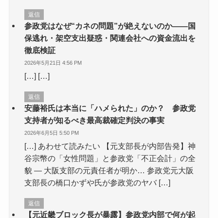
返信
参政党はなぜ“カネの問題”が絶えないのか――国
保逃れ・架空支出疑惑・関連会社への資金流出を
徹底検証
2026年5月21日 4:56 PM
[…] […]
返信
安藤裕氏は本当に「ハメられた」のか？ 参政党
支持者が知るべき最高裁確定判決の事実
2026年6月5日 5:50 PM
[…] あわせて読みたい 【元支部長が内部告発】神
谷宗幣の「女性問題」と参政党「不正会計」の全
貌 — 大阪支部の元責任者が明か… 参政党元大阪
支部長の橋口かずや氏が参政党のヤバ […]
返信
【元近畿ブロック長が暴露】参政党内部で何が起