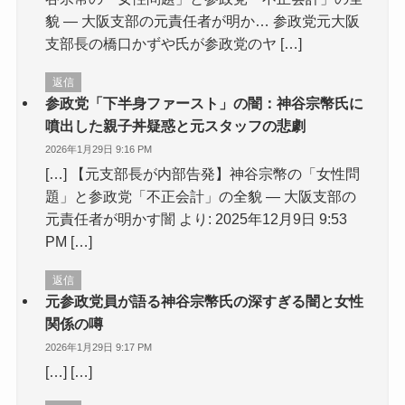
貌 — 大阪支部の元責任者が明か… 参政党元大阪
支部長の橋口かずや氏が参政党のヤ […]
返信
参政党「下半身ファースト」の闇：神谷宗幣氏に
噴出した親子丼疑惑と元スタッフの悲劇
2026年1月29日 9:16 PM
[…] 【元支部長が内部告発】神谷宗幣の「女性問
題」と参政党「不正会計」の全貌 — 大阪支部の
元責任者が明かす闇 より: 2025年12月9日 9:53
PM […]
返信
元参政党員が語る神谷宗幣氏の深すぎる闇と女性
関係の噂
2026年1月29日 9:17 PM
[…] […]