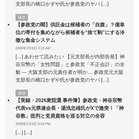
支部長の橋口かずや氏が参政党のヤバ […]
返信
【参政党の闇】供託金は候補者の「自腹」？億単
位の寄付を集めながら候補者を“捨て駒”にする冷
徹な集金システム
2026年2月4日 4:23 AM
[…] あわせて読みたい 【元支部長が内部告発】神
谷宗幣の「女性問題」と参政党「不正会計」の全
貌 — 大阪支部の元責任者が明か… 参政党元大阪
支部長の橋口かずや氏が参政党のヤバ […]
返信
【実録・2026衆院選 事件簿】参政党・神谷宗幣
代表vs元県連会長・湯浅忠雄氏がXで激突！「神
谷教」批判と党員資格を巡る対立の全容
2026年2月9日 8:04 PM
[…] […]