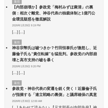
返信
【内部崩壊か】参政党「梅村みずほ粛清」の裏
側：相次ぐ離党、神谷代表の独裁体制と1億円公
金環流疑惑を徹底解説
2026年1月29日 9:19 PM
[…] […]
返信
神谷宗幣氏は嘘つきか？竹田恒泰氏が激怒し、近
藤倫子氏も“責任転嫁”を猛批判。参政党の内部崩
壊と高市支持の嘘を暴く
2026年1月29日 9:20 PM
[…] […]
返信
参政党・神谷代表の変遷を鋭く突く！近藤倫子氏
が指摘する「連立戦略の裏側」と議席確保の真意
2026年1月30日 12:00 AM
[…] あわせて読みたい 【元支部長が内部告発】神