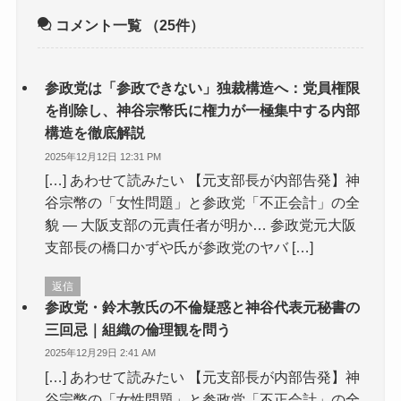
コメント一覧
（25件）
参政党は「参政できない」独裁構造へ：党員権限
を削除し、神谷宗幣氏に権力が一極集中する内部
構造を徹底解説
2025年12月12日 12:31 PM
[…] あわせて読みたい 【元支部長が内部告発】神
谷宗幣の「女性問題」と参政党「不正会計」の全
貌 — 大阪支部の元責任者が明か… 参政党元大阪
支部長の橋口かずや氏が参政党のヤバ […]
返信
参政党・鈴木敦氏の不倫疑惑と神谷代表元秘書の
三回忌｜組織の倫理観を問う
2025年12月29日 2:41 AM
[…] あわせて読みたい 【元支部長が内部告発】神
谷宗幣の「女性問題」と参政党「不正会計」の全