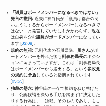
「議員はボードメンバーになるべきではない」
発言の撤回:
過去に神谷氏が「議員は都合の良
いようにするからボードメンバーになるべきで
はない」と発言していたにもかかわらず、現在
は自身を含む
議員がボードメンバー
になってい
ます [
03:08
]。
規約の無視:
元副代表の石川県議、
川さん
がボ
ードメンバーを外れた後も
副事務局長
のポジシ
ョンに留まっていますが、これは「副事務局長
はボードメンバーから選出する」という
参政党
の規約に矛盾
していると指摘されています
[
05:53
]。
独裁の懸念:
神谷氏の一存で規約をねじ曲げた
り、公認候補を決める手順を踏まずに決定した
りする行為は、「独裁」そのものであり、もし