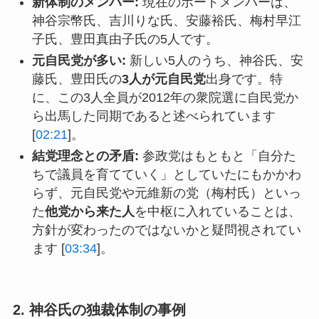
新体制のメンバー:
現在のボードメンバーは、
神谷宗幣氏、吉川りな氏、安藤裕氏、梅村早江
子氏、豊田真由子氏の5人です。
元自民党が多い:
新しい5人のうち、神谷氏、安
藤氏、豊田氏の
3人が元自民党
出身です。特
に、この3人全員が2012年の衆院選に自民党か
ら出馬した同期であると述べられています
[
02:21
]。
結党理念との矛盾:
参政党はもともと「自分た
ちで議員を育てていく」としていたにもかかわ
らず、元自民党や元維新の党（梅村氏）といっ
た
他党から来た人
を中枢に入れていることは、
方針が変わったのではないかと疑問視されてい
ます [
03:34
]。
2. 神谷氏の独裁体制の事例