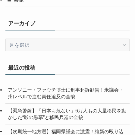
アーカイブ
ア
ー
カ
イ
最近の投稿
ブ
アンソニー・ファウチ博士に刑事起訴勧告！米議会・
州レベルで進む責任追及の全貌
【緊急警鐘】「日本も危ない」6万人もの大量移民を動
かした“影の黒幕”と移民兵器の全貌
【次期統一地方選】福岡県議会に激震！維新の殴り込