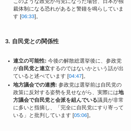
このような政党が与党になった場合、日本が独
裁体制になる恐れがあると警鐘を鳴らしていま
す [
06:33
]。
3. 自民党との関係性
連立の可能性:
今後の解散総選挙後に、参政党
が
自民党と連立
するのではないかという話が出
ていると述べています [
04:47
]。
地方議会での連携:
参政党は選挙前は自民党の
政策に反対する姿勢を見せながら、実際には
地
方議会で自民党と会派を組んでいる
議員が非常
に多いと指摘し、「完全に自民党にすり寄って
いる」と批判しています [
05:06
]。