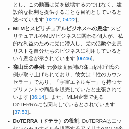
とし、この動画は党を破壊するのではなく、建
設的な批判を提供することを目的としていると
述べています [
02:27
,
04:22
]。
MLMとスピリチュアルビジネスへの懸念
: スピ
リチュアルやMLMビジネスに関わる個人が、私
的な利益のために党に潜入し、党の活動や会員
リストを自分たちのビジネスに利用していると
いう懸念が示されています [
06:46
]。
窪山氏の事例
: 元参政党候補の窪山紗和子氏の
例が取り上げられており、彼女は「性のカウン
セラー」であり、「宇宙エネルギー」を持つサ
プリメントや商品を販売していたと主張されて
います [
36:14
]。また、MLM企業である
DoTERRAにも関与しているとされています
[
37:53
]。
DoTERRA（ドテラ）の役割
: DoTERRAはエッ
センシャルオイルを販売するアメリカのMLM企