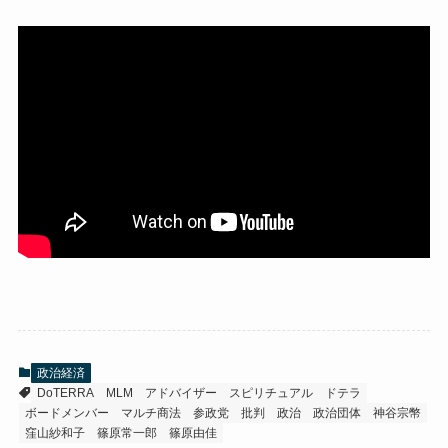
政治経済
DoTERRA
MLM
アドバイザー
スピリチュアル
ドテラ
ボードメンバー
マルチ商法
参政党
批判
政治
政治団体
神谷宗幣
窪山紗和子
篠原常一郎
篠原由佳