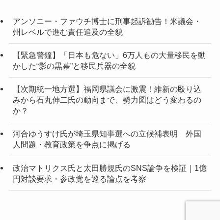
アンソニー・ファウチ博士に刑事起訴勧告！米議会・
州レベルで進む責任追及の全貌
【緊急警鐘】「日本も危ない」6万人もの大量移民を動
かした“影の黒幕”と移民兵器の全貌
【次期統一地方選】福岡県議会に激震！維新の殴り込
みから石丸伸二氏の動向まで、勢力図はどう変わるの
か？
河合ゆうすけ氏が埼玉県知事選への立候補表明 外国
人問題・教育政策を争点に掲げる
政治マトリクス氏と太田勝規氏のSNS論争を検証｜1億
円対談要求・参政党を巡る論点を考察