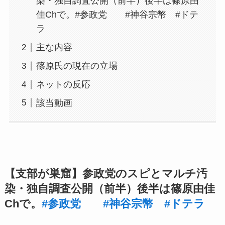
染・独自調査公開（前半）後半は篠原由
佳Chで。#参政党 #神谷宗幣 #ドテ
ラ
主な内容
篠原氏の現在の立場
ネットの反応
該当動画
【支部が巣窟】参政党のスピとマルチ汚
染・独自調査公開（前半）後半は篠原由佳
Chで。
#参政党
#神谷宗幣
#ドテラ