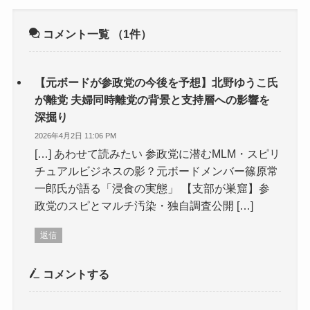
コメント一覧
（1件）
【元ボードが参政党の今後を予想】北野ゆうこ氏
が離党 夫婦同時離党の背景と支持層への影響を
深掘り
2026年4月2日 11:06 PM
[…] あわせて読みたい 参政党に潜むMLM・スピリ
チュアルビジネスの影？元ボードメンバー篠原常
一郎氏が語る「浸食の実態」 【支部が巣窟】参
政党のスピとマルチ汚染・独自調査公開 […]
返信
コメントする