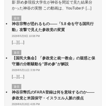
影 辞め参現役大学生が神谷を間近で見た結果分
かった神谷の実態 この動画は、YouTubeチ […]
返信
神谷宗幣が恐れるもの――「5.8 命を守る国民行
動」攻撃で見えた参政党の変質
2026年5月9日 10:08 PM
[…] […]
返信
【国民大集会】「参政党と統一教会」の疑惑と保
守層の分断騒動を“辞め参”が解説
2026年5月11日 3:39 PM
[…] […]
返信
神谷宗幣氏のFARA登録は何を意味するのか――
参政党と米国保守・イスラエル人脈の接点
2026年6月20日 4:05 PM