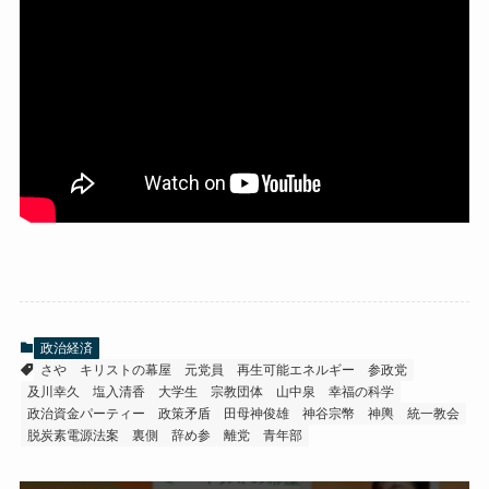
政治経済
さや
キリストの幕屋
元党員
再生可能エネルギー
参政党
及川幸久
塩入清香
大学生
宗教団体
山中泉
幸福の科学
政治資金パーティー
政策矛盾
田母神俊雄
神谷宗幣
神輿
統一教会
脱炭素電源法案
裏側
辞め参
離党
青年部