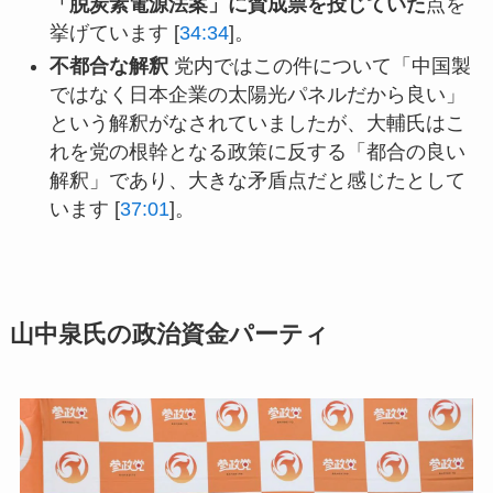
「脱炭素電源法案」に賛成票を投じていた
点を
挙げています [
34:34
]。
不都合な解釈
党内ではこの件について「中国製
ではなく日本企業の太陽光パネルだから良い」
という解釈がなされていましたが、大輔氏はこ
れを党の根幹となる政策に反する「都合の良い
解釈」であり、大きな矛盾点だと感じたとして
います [
37:01
]。
山中泉氏の政治資金パーティ