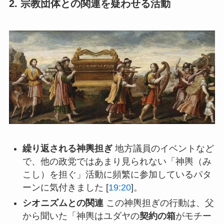
2. 宗教団体との関連を疑わせる活動
繰り返される神輿担ぎ
地方議員のイベントなど
で、他の政党ではあまり見られない「神輿（み
こし）を担ぐ」活動に頻繁に参加しているパタ
ーンに気付きました [
19:20
]。
シオニズムとの関連
この神輿担ぎの行動は、父
から聞いた「神輿はユダヤの
契約の箱
がモチー