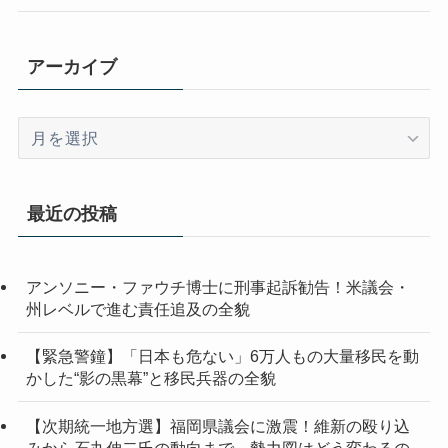
アーカイブ
ア
ー
カ
イ
最近の投稿
ブ
アンソニー・ファウチ博士に刑事起訴勧告！米議会・
州レベルで進む責任追及の全貌
【緊急警鐘】「日本も危ない」6万人もの大量移民を動
かした“影の黒幕”と移民兵器の全貌
【次期統一地方選】福岡県議会に激震！維新の殴り込
みから石丸伸二氏の動向まで、勢力図はどう変わるの