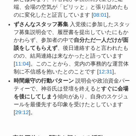
端、会場の空気が「ピリッと」と張り詰めたも
のに変化したと証言しています [
08:01
]。
ずさんなスタッフ募集
入党後に参加したスタッ
フ募集説明会で、履歴書を提出していたにもか
かわらず、参加者の中で
自分ただ一人だけが面
談をしてもらえず
、後日連絡すると言われたも
のの、結局連絡は来なかったと語っています
[
11:04
]。このことから、党内の事務的な運営体
制に不信感を抱いたとのことです [
12:31
]。
時間厳守の行動パターン
説明会や政治資金パー
ティーで、神谷氏は登壇を終えると
すぐに会場
を後にしてしまう
傾向があり、自身のスケジュ
ールを最優先する印象を受けたとしています
[
29:12
]。