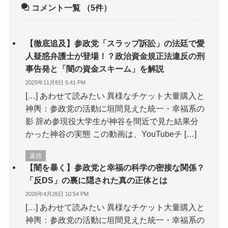
コメント一覧
（5件）
【徹底追及】参政党「スラップ訴訟」の法廷で愛
人疑惑弁護士が登場！？政治資金規正法違反の刑
事告発と「闇の資金スキーム」を解説
2025年11月8日 5:41 PM
[…] あわせて読みたい 異様なチケット大量購入と
神輿：参政党の活動に垣間見えた統一・幸福系の
影 辞め参現役大学生が神谷を間近で見た結果分
かった神谷の実態 この動画は、YouTubeチ […]
返信
【闇を暴く】参政党と幸福の科学の密接な関係？
「反DS」の裏に隠された真の正体とは
2026年4月26日 10:54 PM
[…] あわせて読みたい 異様なチケット大量購入と
神輿：参政党の活動に垣間見えた統一・幸福系の