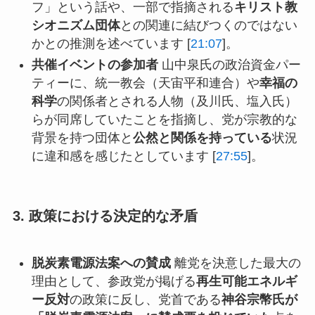
フ」という話や、一部で指摘される
キリスト教
シオニズム団体
との関連に結びつくのではない
かとの推測を述べています [
21:07
]。
共催イベントの参加者
山中泉氏の政治資金パー
ティーに、統一教会（天宙平和連合）や
幸福の
科学
の関係者とされる人物（及川氏、塩入氏）
らが同席していたことを指摘し、党が宗教的な
背景を持つ団体と
公然と関係を持っている
状況
に違和感を感じたとしています [
27:55
]。
3. 政策における決定的な矛盾
脱炭素電源法案への賛成
離党を決意した最大の
理由として、参政党が掲げる
再生可能エネルギ
ー反対
の政策に反し、党首である
神谷宗幣氏が