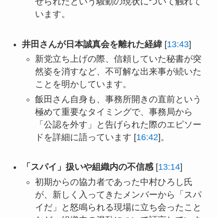
せられたという騒動の現状について触れて
います。
井田さんが日本誠真会を離れた経緯
[
13:43
]
新党立ち上げの際、信頼していた秘書が突
然姿を消すなど、不可解な出来事が続いた
ことを明かしています。
飯田さん自身も、事務所開きの直前という
極めて重要なタイミングで、事務局から
「公認を外す」と告げられた際のエピソー
ドを詳細に語っています [
16:42
]。
「スパイ」扱いや組織内の不信感
[
13:14
]
初期からの協力者であった中村ひろし氏
が、新しく入ってきたメンバーから「スパ
イだ」と怒鳴られる現場に立ち会ったこと