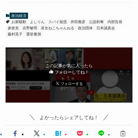
政治経済
お家騒動
よしりん
スパイ疑惑
井田雅彦
公認剥奪
内部告発
参政党
吉野敏明
巫女ねこちゃんねる
政治団体
日本誠真会
藤村晃子
選挙裏側
この記事が気に入ったら
フォローしてね！
よかったらシェアしてね！