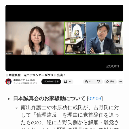
日本誠真会のお家騒動について
[
02:03
]
南出弁護士や木原功仁哉氏が、吉野氏に対
して「倫理違反」を理由に党首辞任を迫っ
たものの、逆に吉野氏側から解雇・離党さ