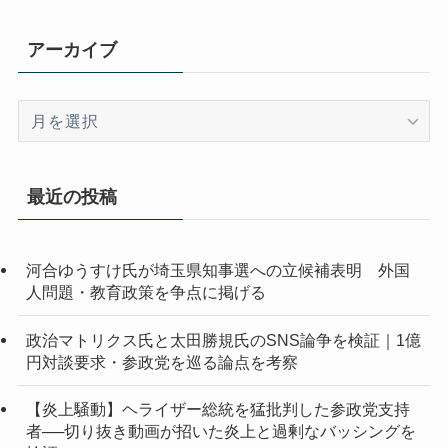
アーカイブ
ア
ー
カ
イ
最近の投稿
ブ
河合ゆうすけ氏が埼玉県知事選への立候補表明 外国
人問題・教育政策を争点に掲げる
政治マトリクス氏と太田勝規氏のSNS論争を検証｜1億
円対談要求・参政党を巡る論点を考察
【炎上騒動】ヘライザー総統を猛批判した参政党支持
者──切り抜き動画が招いた炎上と過剰なバッシングを