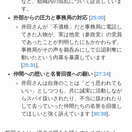
など、組織内の混乱について証言していま
す。
外部からの圧力と事務局の対応
[
25:00
]
井田さんが「不適格」だと事務局に電話し
てきた人物が、実は他党（参政党）の党員
であったことが判明したにもかかわらず、
事務局がその声を鵜呑みにして公認剥奪に
動いたという内幕を暴露しています
[
25:31
]。
仲間への想いと名誉回復への願い
[
27:24
]
井田さんは自身のことは「どう思われても
いい」としつつも、共に誠実に活動しなが
らスパイ扱いされたり、不当に扱われたり
して去っていった仲間たちの名誉を回復し
てほしいと強く訴えています [
30:39
]。