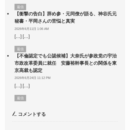
返信
【衝撃の告白】辞め参・元同僚が語る、神谷氏元
秘書・平岡さんの苦悩と真実
2026年6月11日 1:06 AM
[…] […]
返信
【不倫認定でも公認候補】大奈氏が参政党の宇治
市政改革委員に就任 安藤裕幹事長との関係を東
京高裁も認定
2026年6月24日 11:12 PM
[…] […]
返信
コメントする