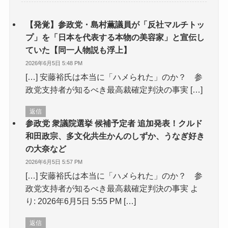
【発覚】参政党・島村薫議員が「反社マルチトッ
プ」を「日本を代表する本物の美容家」と宣伝し
ていた【同一人物説も浮上】
2026年6月5日 5:48 PM
[…] 安藤裕氏は本当に「ハメられた」のか？ 参
政党支持者が知るべき最高裁確定判決の事実 […]
返信
参政党 衆議院選挙 候補予定者 追加発表！クルド
和田政宗、多文化共生かんのしずか、うなぎ好き
の大奈など
2026年6月5日 5:57 PM
[…] 安藤裕氏は本当に「ハメられた」のか？ 参
政党支持者が知るべき最高裁確定判決の事実 よ
り: 2026年6月5日 5:55 PM […]
返信