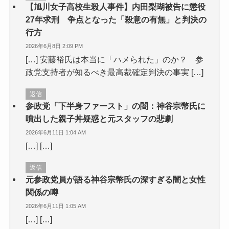
【旭川女子高校生殺人事件】内田梨瑚被告に懲役
27年求刑 争点となった「殺意の有無」と判決の
行方
2026年6月8日 2:09 PM
[…] 安藤裕氏は本当に「ハメられた」のか？ 参
政党支持者が知るべき最高裁確定判決の事実 […]
返信
参政党「下半身ファースト」の闇：神谷宗幣氏に
噴出した親子丼疑惑と元スタッフの悲劇
2026年6月11日 1:04 AM
[…] […]
返信
元参政党員が語る神谷宗幣氏の深すぎる闇と女性
関係の噂
2026年6月11日 1:05 AM
[…] […]