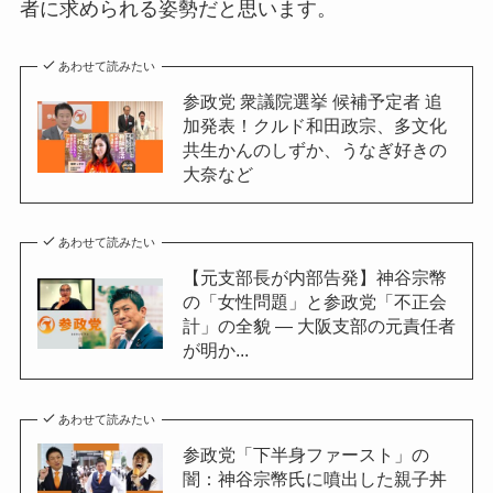
者に求められる姿勢だと思います。
あわせて読みたい
参政党 衆議院選挙 候補予定者 追
加発表！クルド和田政宗、多文化
共生かんのしずか、うなぎ好きの
大奈など
あわせて読みたい
【元支部長が内部告発】神谷宗幣
の「女性問題」と参政党「不正会
計」の全貌 — 大阪支部の元責任者
が明か...
あわせて読みたい
参政党「下半身ファースト」の
闇：神谷宗幣氏に噴出した親子丼