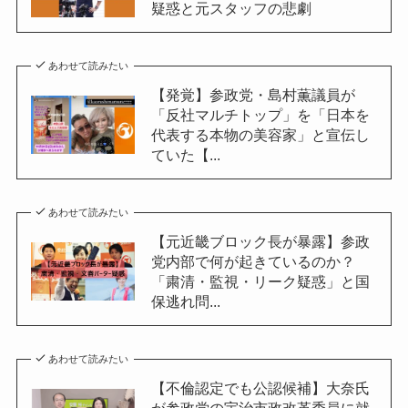
疑惑と元スタッフの悲劇
あわせて読みたい
【発覚】参政党・島村薫議員が
「反社マルチトップ」を「日本を
代表する本物の美容家」と宣伝し
ていた【...
あわせて読みたい
【元近畿ブロック長が暴露】参政
党内部で何が起きているのか？
「粛清・監視・リーク疑惑」と国
保逃れ問...
あわせて読みたい
【不倫認定でも公認候補】大奈氏
が参政党の宇治市政改革委員に就