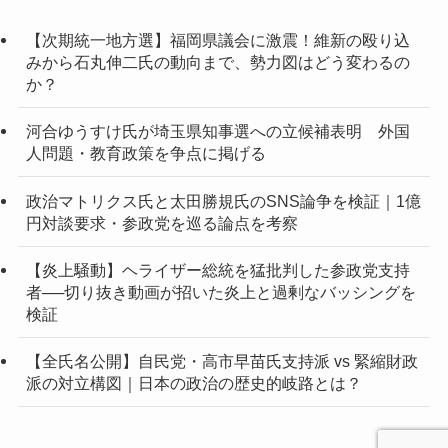
【次期統一地方選】福岡県議会に激震！維新の殴り込
みから石丸伸二氏の動向まで、勢力図はどう変わるの
か？
河合ゆうすけ氏が埼玉県知事選への立候補表明 外国
人問題・教育政策を争点に掲げる
政治マトリクス氏と太田勝規氏のSNS論争を検証｜1億
円対談要求・参政党を巡る論点を考察
【炎上騒動】ヘライザー総統を猛批判した参政党支持
者──切り抜き動画が招いた炎上と過剰なバッシングを
検証
【全氏名公開】自民党・高市早苗氏支持派 vs 緊縮財政
派の対立構図｜日本の政治の歴史的岐路とは？