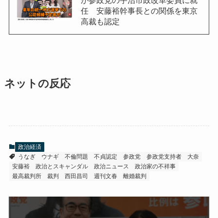
任 安藤裕幹事長との関係を東京
高裁も認定
ネットの反応
政治経済
うなぎ
ウナギ
不倫問題
不貞認定
参政党
参政党支持者
大奈
安藤裕
政治とスキャンダル
政治ニュース
政治家の不祥事
最高裁判所
裁判
西田昌司
週刊文春
離婚裁判