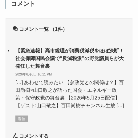
コメント
コメント一覧
（1件）
【緊急速報】高市総理が消費税減税をほぼ決断！
社会保障国民会議で“反減税派”の野党議員らが大
発狂した舞台裏
2026年6月6日 10:11 PM
[…] あわせて読みたい 【参政党との関係は？】百
田尚樹×山口敬之が語った国会・エネルギー政
策・保守政党の舞台裏 【2026年5月25日配信】
【ゲスト:山口敬之】百田尚樹チャンネル生放 […]
返信
コメントする