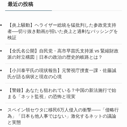
イ
最近の投稿
ブ
【炎上騒動】ヘライザー総統を猛批判した参政党支持
者──切り抜き動画が招いた炎上と過剰なバッシングを
検証
【全氏名公開】自民党・高市早苗氏支持派 vs 緊縮財政
派の対立構図｜日本の政治の歴史的岐路とは？
【小川泰平氏の現状報告】元警視庁捜査一課・佐藤誠
氏が語る病状と現在の心境
【警鐘】あなたも狙われている？中国の新法施行で始
まる「ネット監視」の恐怖と現実
スペイン領セウタに移民6万人侵入の衝撃——「侵略行
為」「日本も他人事ではない」激化するネットの議論
と実態