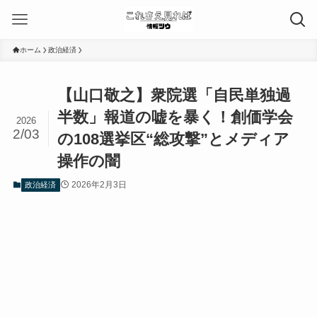
ホーム
政治経済
【山口敬之】衆院選「自民単独過
半数」報道の嘘を暴く！創価学会
2026
2/03
の108選挙区“総攻撃”とメディア
操作の闇
2026年2月3日
政治経済