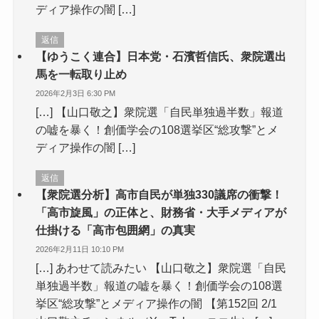
ディア操作の闇 […]
返信
【ゆうこく連合】日本党・石濱哲信氏、衆院選出
馬を一転取り止め
2026年2月3日 6:30 PM
[…] 【山口敬之】衆院選「自民単独過半数」報道
の嘘を暴く！創価学会の108選挙区“総攻撃”とメ
ディア操作の闇 […]
返信
【衆院選分析】高市自民が単独330議席の衝撃！
「高市旋風」の正体と、財務省・大手メディアが
仕掛ける「高市包囲網」の真実
2026年2月11日 10:10 PM
[…] あわせて読みたい 【山口敬之】衆院選「自民
単独過半数」報道の嘘を暴く！創価学会の108選
挙区“総攻撃”とメディア操作の闇 【第152回 2/1