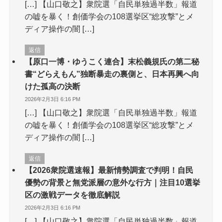
[…] 【山口敬之】衆院選「自民単独過半数」報道
の嘘を暴く！創価学会の108選挙区“総攻撃”とメ
ディア操作の闇 […]
返信
【原口一博・ゆうこく連合】末松義規氏の第二秘
書“どらえもん”独断暴走の裏側と、日本再興へ向
けた孤高の決断
2026年2月3日 6:16 PM
[…] 【山口敬之】衆院選「自民単独過半数」報道
の嘘を暴く！創価学会の108選挙区“総攻撃”とメ
ディア操作の闇 […]
返信
【2026衆院選速報】最新情勢調査で判明！自民
優勢の背景と無党派層の意外な行方｜注目10選挙
区の激戦データを徹底解説
2026年2月3日 6:16 PM
[…] 【山口敬之】衆院選「自民単独過半数」報道