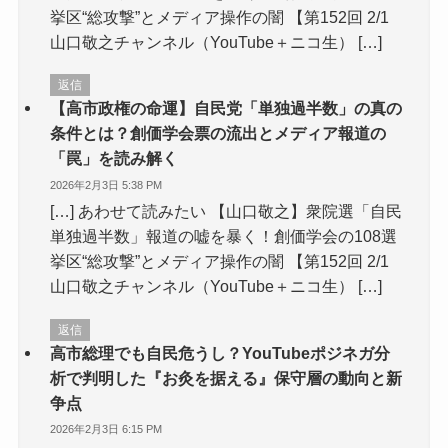
挙区“総攻撃”とメディア操作の闇 【第152回 2/1
山口敬之チャンネル（YouTube＋ニコ生） […]
返信
【高市政権の命運】自民党「単独過半数」の真の
条件とは？創価学会票の流出とメディア報道の
「罠」を読み解く
2026年2月3日 5:38 PM
[…] あわせて読みたい 【山口敬之】衆院選「自民
単独過半数」報道の嘘を暴く！創価学会の108選
挙区“総攻撃”とメディア操作の闇 【第152回 2/1
山口敬之チャンネル（YouTube＋ニコ生） […]
返信
高市総理でも自民危うし？YouTubeポジネガ分
析で判明した『お灸を据える』保守層の動向と新
争点
2026年2月3日 6:15 PM