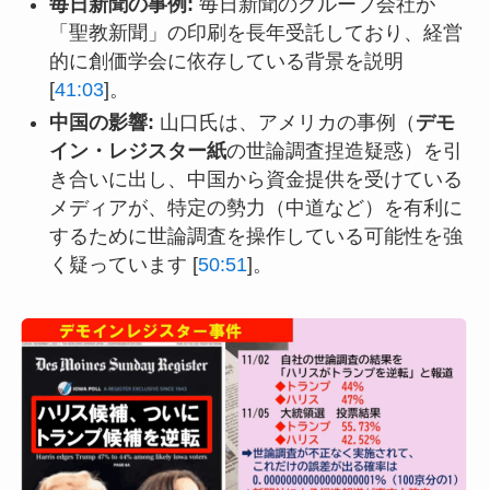
毎日新聞の事例:
毎日新聞のグループ会社が
「聖教新聞」の印刷を長年受託しており、経営
的に創価学会に依存している背景を説明
[
41:03
]。
中国の影響:
山口氏は、アメリカの事例（
デモ
イン・レジスター紙
の世論調査捏造疑惑）を引
き合いに出し、中国から資金提供を受けている
メディアが、特定の勢力（中道など）を有利に
するために世論調査を操作している可能性を強
く疑っています [
50:51
]。