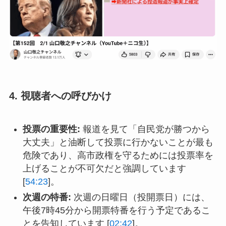
4. 視聴者への呼びかけ
投票の重要性:
報道を見て「自民党が勝つから
大丈夫」と油断して投票に行かないことが最も
危険であり、高市政権を守るためには投票率を
上げることが不可欠だと強調しています
[
54:23
]。
次週の特番:
次週の日曜日（投開票日）には、
午後7時45分から開票特番を行う予定であるこ
とを告知しています [
02:42
]。