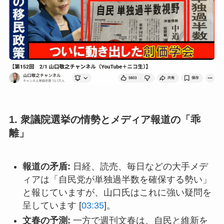
1. 衆議院選挙の情勢とメディア報道の「乖
離」
報道の矛盾:
日経、読売、毎日などの大手メデ
ィアは「自民党が単独過半数を確保する勢い」
と報じていますが、山口氏はこれに強い疑問を
呈しています [
03:35
]。
文春の予測:
一方で週刊文春は、自民と維新を