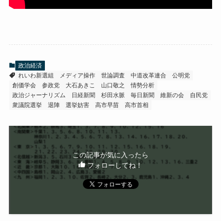
政治経済
れいわ新選組
メディア操作
世論調査
中道改革連合
公明党
創価学会
参政党
大石あきこ
山口敬之
情勢分析
政治ジャーナリズム
日経新聞
杉田水脈
毎日新聞
維新の会
自民党
衆議院選挙
退陣
選挙妨害
高市早苗
高市首相
この記事が気に入ったら
フォローしてね！