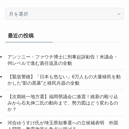
ア
ー
カ
イ
最近の投稿
ブ
アンソニー・ファウチ博士に刑事起訴勧告！米議会・
州レベルで進む責任追及の全貌
【緊急警鐘】「日本も危ない」6万人もの大量移民を動
かした“影の黒幕”と移民兵器の全貌
【次期統一地方選】福岡県議会に激震！維新の殴り込
みから石丸伸二氏の動向まで、勢力図はどう変わるの
か？
河合ゆうすけ氏が埼玉県知事選への立候補表明 外国