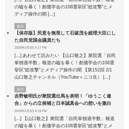
の嘘を暴く！創価学会の108選挙区“総攻撃”とメ
ディア操作の闇 […]
返信
【保存版】民意を無視して石破茂を総理大臣にし
た自民党国会議員たち
2026年2月3日 6:17 PM
[…] あわせて読みたい 【山口敬之】衆院選「自民
単独過半数」報道の嘘を暴く！創価学会の108選
挙区“総攻撃”とメディア操作の闇 【第152回 2/1
山口敬之チャンネル（YouTube＋ニコ生） […]
返信
吉野敏明氏が衆院選出馬を表明！「ゆうこく連
合」からの立候補と日本誠真会への想いを激白
2026年2月3日 6:19 PM
[…] 【山口敬之】衆院選「自民単独過半数」報道
の嘘を暴く！創価学会の108選挙区“総攻撃”とメ