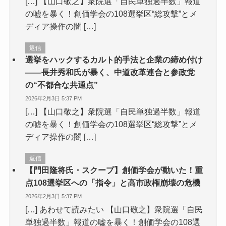
[…] 【山口敬之】衆院選「自民単独過半数」報道
の嘘を暴く！創価学会の108選挙区“総攻撃”とメ
ディア操作の闇 […]
返信
選挙をハックするカルト的手法と企業の締め付け
――長井秀和氏が暴く、中道改革連合と参政党
の“不都合な共通点”
2026年2月3日 5:37 PM
[…] 【山口敬之】衆院選「自民単独過半数」報道
の嘘を暴く！創価学会の108選挙区“総攻撃”とメ
ディア操作の闇 […]
返信
【門田隆将氏・スクープ】創価学会が動いた！重
点108選挙区への「指令」と高市政権崩壊の危機
2026年2月3日 5:37 PM
[…] あわせて読みたい 【山口敬之】衆院選「自民
単独過半数」報道の嘘を暴く！創価学会の108選