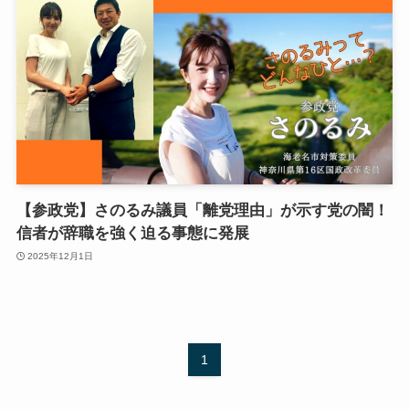
【参政党】さのるみ議員「離党理由」が示す党の闇！
信者が辞職を強く迫る事態に発展
2025年12月1日
1