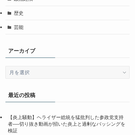
歴史
芸能
アーカイブ
ア
ー
カ
イ
最近の投稿
ブ
【炎上騒動】ヘライザー総統を猛批判した参政党支持
者──切り抜き動画が招いた炎上と過剰なバッシングを
検証