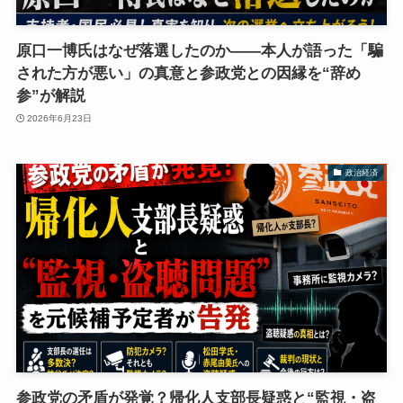
原口一博氏はなぜ落選したのか――本人が語った「騙
された方が悪い」の真意と参政党との因縁を“辞め
参”が解説
2026年6月23日
政治経済
参政党の矛盾が発覚？帰化人支部長疑惑と“監視・盗