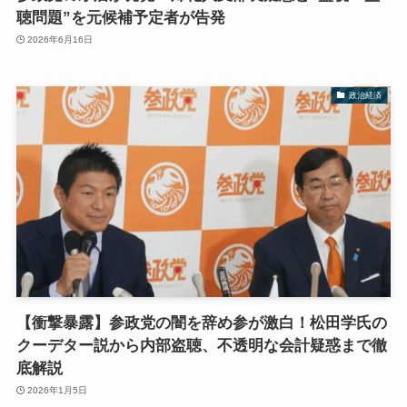
聴問題”を元候補予定者が告発
2026年6月16日
政治経済
【衝撃暴露】参政党の闇を辞め参が激白！松田学氏の
クーデター説から内部盗聴、不透明な会計疑惑まで徹
底解説
2026年1月5日