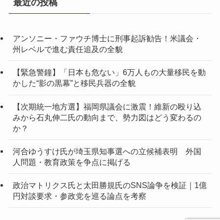
最近の投稿
ブ
アンソニー・ファウチ博士に刑事起訴勧告！米議会・
州レベルで進む責任追及の全貌
【緊急警鐘】「日本も危ない」6万人もの大量移民を動
かした“影の黒幕”と移民兵器の全貌
【次期統一地方選】福岡県議会に激震！維新の殴り込
みから石丸伸二氏の動向まで、勢力図はどう変わるの
か？
河合ゆうすけ氏が埼玉県知事選への立候補表明 外国
人問題・教育政策を争点に掲げる
政治マトリクス氏と太田勝規氏のSNS論争を検証｜1億
円対談要求・参政党を巡る論点を考察