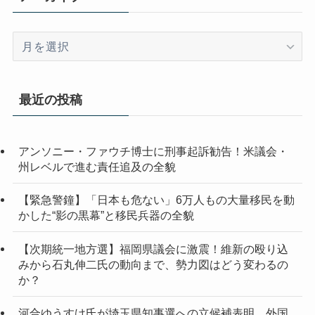
ア
ー
カ
イ
最近の投稿
ブ
アンソニー・ファウチ博士に刑事起訴勧告！米議会・
州レベルで進む責任追及の全貌
【緊急警鐘】「日本も危ない」6万人もの大量移民を動
かした“影の黒幕”と移民兵器の全貌
【次期統一地方選】福岡県議会に激震！維新の殴り込
みから石丸伸二氏の動向まで、勢力図はどう変わるの
か？
河合ゆうすけ氏が埼玉県知事選への立候補表明 外国