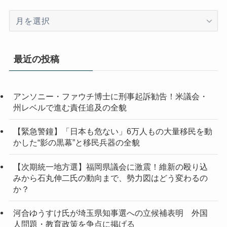
ア
ー
カ
イ
最近の投稿
ブ
アンソニー・ファウチ博士に刑事起訴勧告！米議会・
州レベルで進む責任追及の全貌
【緊急警鐘】「日本も危ない」6万人もの大量移民を動
かした“影の黒幕”と移民兵器の全貌
【次期統一地方選】福岡県議会に激震！維新の殴り込
みから石丸伸二氏の動向まで、勢力図はどう変わるの
か？
河合ゆうすけ氏が埼玉県知事選への立候補表明 外国
人問題・教育政策を争点に掲げる