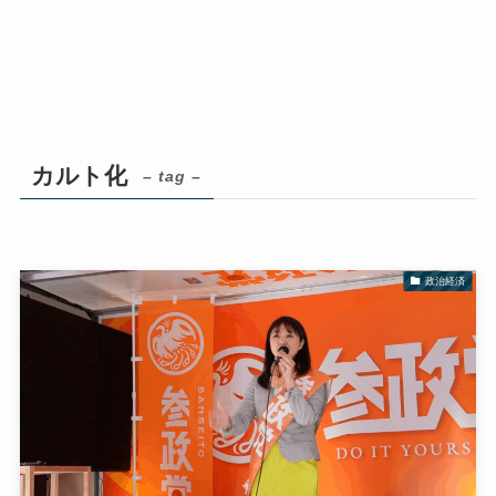
カルト化
– tag –
政治経済