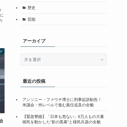
歴史
の
に
芸能
の
アーカイブ
ス
ア
ー
カ
イ
最近の投稿
ブ
アンソニー・ファウチ博士に刑事起訴勧告！
米議会・州レベルで進む責任追及の全貌
【緊急警鐘】「日本も危ない」6万人もの大量
治
移民を動かした“影の黒幕”と移民兵器の全貌