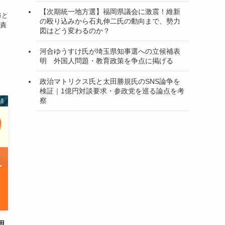
【次期統一地方選】福岡県議会に激震！維新
修と
の殴り込みから石丸伸二氏の動向まで、勢力
責
図はどう変わるのか？
河合ゆうすけ氏が埼玉県知事選への立候補表
明 外国人問題・教育政策を争点に掲げる
政治マトリクス氏と太田勝規氏のSNS論争を
検証｜1億円対談要求・参政党を巡る論点を考
察
済
思