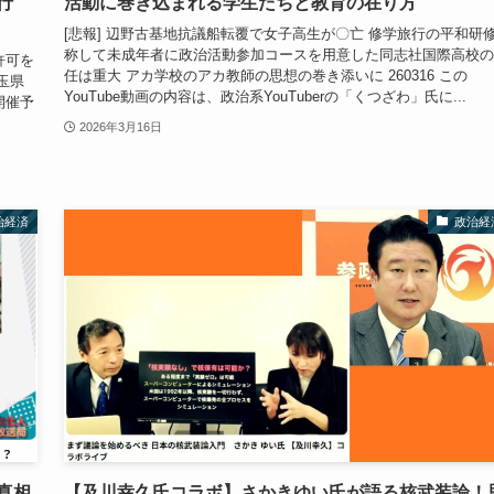
行
活動に巻き込まれる学生たちと教育の在り方
[悲報] 辺野古基地抗議船転覆で女子高生が〇亡 修学旅行の平和研
称して未成年者に政治活動参加コースを用意した同志社国際高校の
許可を
任は重大 アカ学校のアカ教師の思想の巻き添いに 260316 この
玉県
YouTube動画の内容は、政治系YouTuberの「くつざわ」氏に...
開催予
2026年3月16日
治経済
政治経
真相
【及川幸久氏コラボ】さかきゆい氏が語る核武装論！