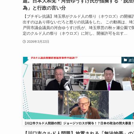
題。日本大和党・河合ゆうすけ氏が指摘する「脱法
為」と行政の言い分
【ブチギレ抗議】埼玉県がクルド人の祭り（ネウロズ）の開催
出すのはあり得ないだろと怒りの抗議をした。 この動画は、埼
戸田市議会議員の河合ゆうすけ氏が、埼玉県営の秋ヶ瀬公園で
定のクルド人の祭り（ネウロズ）に対し、開催許可を出す...
2026年3月22日
政
【川口市クルド人問題】放置される「無法地帯」の