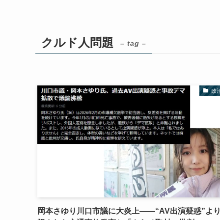
クルド人問題
– tag –
政
岡本さゆり川口市議に大炎上――“AV出演疑惑”よ