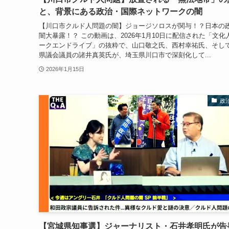
と、背景にある政治・国際ネットワークの闇
【川口市クルド人問題の闇】ジョージソロスが関与！？日本の
闇大暴露！？ この動画は、2026年1月10日に配信された「文化
ークエンドライブ」の抜粋で、山口敬之氏、西村幸祐氏、そし
県議会議員の諸井真英氏が、埼玉県川口市で深刻化して...
2026年1月15日
政
【宮城県知事選】ジャーナリスト・石井孝明氏が告