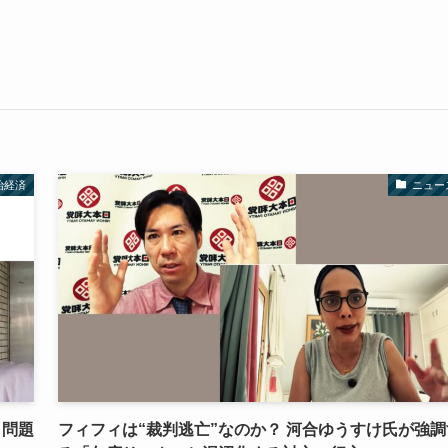
治経済
ニュー
り問題
フィフィは“裁判逃亡”なのか？ 河合ゆうすけ氏が強調