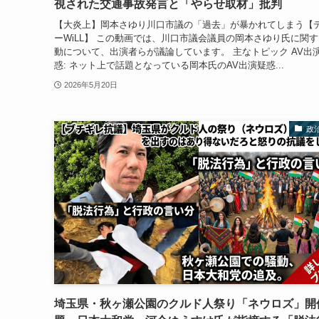
視された交通事故発言と「やらせ取材」批判
【大炎上】岡本さゆり川口市議の「過去」が暴かれてしまう【
ーWiLL】 この動画では、川口市議会議員の岡本さゆり氏に関
動について、出演者らが議論しています。 主なトピック AV出
惑: ネット上で話題となっている岡本氏のAV出演疑惑...
2026年5月20日
政
埼玉県・秋ヶ瀬公園のクルド人祭り「ネウロズ」開