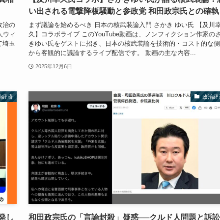
い出される電撃降板騒動と参政党 和田政宗氏との確執
政治の
まず議論を始めるべき 日本の核武装論入門 さかき ゆい氏 【及川
人ウィ
久】コラボライブ このYouTube動画は、ノンフィクション作家の
て埼玉
きゆい氏をゲストに招き、日本の核武装論を技術的・コスト的な側
から客観的に議論するライブ配信です。 動画の主な内容...
2025年12月6日
治経済
政治経
発し
和田政宗氏の「言論封殺」疑惑──クルド人問題と訴