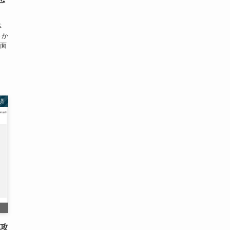
幸
さか
面
済
訟攻