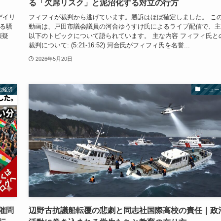
る「欠席リスク」と泥沼化する対立の行方
デイリ
フィフィが裁判から逃げています。勝訴はほぼ確定しました。 こ
する騒
動画は、戸田市議会議員の河合ゆうすけ氏によるライブ配信で、主
演疑
以下のトピックについて語られています。 主な内容 フィフィ氏と
裁判について: (5:21-16:52) 河合氏がフィフィ氏を名誉...
2026年5月20日
治経済
ニュー
催問
辺野古抗議船転覆の悲劇と同志社国際高校の責任｜政