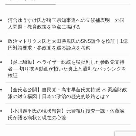
ブ
河合ゆうすけ氏が埼玉県知事選への立候補表明 外国
人問題・教育政策を争点に掲げる
政治マトリクス氏と太田勝規氏のSNS論争を検証｜1億
円対談要求・参政党を巡る論点を考察
【炎上騒動】ヘライザー総統を猛批判した参政党支持
者──切り抜き動画が招いた炎上と過剰なバッシングを
検証
【全氏名公開】自民党・高市早苗氏支持派 vs 緊縮財政
派の対立構図｜日本の政治の歴史的岐路とは？
【小川泰平氏の現状報告】元警視庁捜査一課・佐藤誠
氏が語る病状と現在の心境