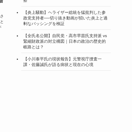
察
増
【炎上騒動】ヘライザー総統を猛批判した参
さ
政党支持者──切り抜き動画が招いた炎上と過
と
剰なバッシングを検証
が
【全氏名公開】自民党・高市早苗氏支持派 vs
緊縮財政派の対立構図｜日本の政治の歴史的
岐路とは？
【小川泰平氏の現状報告】元警視庁捜査一
課・佐藤誠氏が語る病状と現在の心境