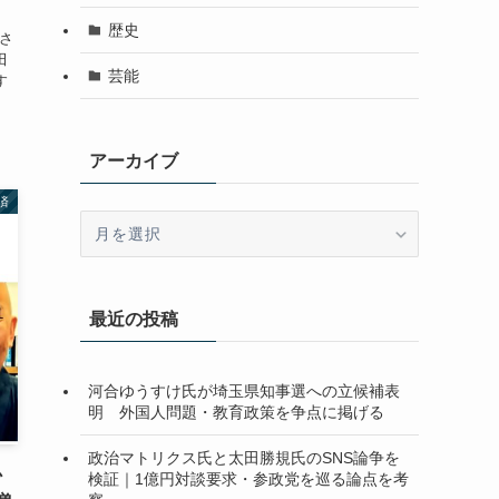
歴史
さ
田
芸能
す
アーカイブ
済
ア
ー
カ
イ
最近の投稿
ブ
河合ゆうすけ氏が埼玉県知事選への立候補表
明 外国人問題・教育政策を争点に掲げる
政治マトリクス氏と太田勝規氏のSNS論争を
か
検証｜1億円対談要求・参政党を巡る論点を考