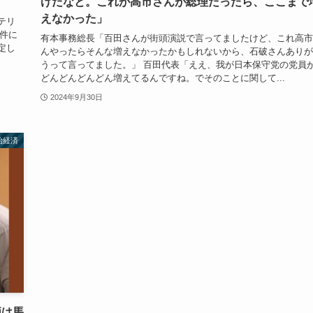
げだなと。これが高市さんが総理だったら、ここまで
えなかった」
テリ
件に
有本事務総長「百田さんが街頭演説で言ってましたけど、これ高市
定し
んやったらそんな増えなかったかもしれないから、石破さんありが
うって言ってました。」 百田代表「ええ、我が日本保守党の党員
どんどんどんどん増えてるんですね。でそのことに関して...
2024年9月30日
治経済
価は馬