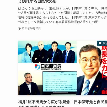
え隠れする自民党の影
はじめに 飯山あかり（飯山陽）氏が、日本保守党に100万円を
たA氏が領収書をもらえなかった問題を暴露しました。 A氏は
告時に控除を受けられませんでした。 日本保守党 東京ブロッ
代表として立候補している有本香事務総長はA氏からの要...
2024年10月23日
政
福井1区不出馬から広がる疑念！日本保守党と自民