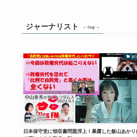
ジャーナリスト
– tag –
政
日本保守党に領収書問題浮上！暴露した飯山あかり