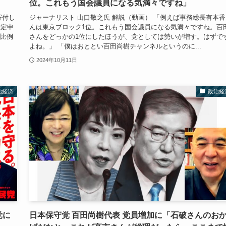
位。これもう国会議員になる気満々ですね」
寄付し
ジャーナリスト 山口敬之氏 解説（動画） 「例えば事務総長有本香
確定申
んは東京ブロック1位。これもう国会議員になる気満々ですね。百
ク比例
さんをどっかの1位にしたほうが、党としては勢いが増す。はずで
よね。」 「僕はおととい百田尚樹チャンネルというのに...
2024年10月11日
治経済
政治経
党に
日本保守党 百田尚樹代表 党員増加に「石破さんのお