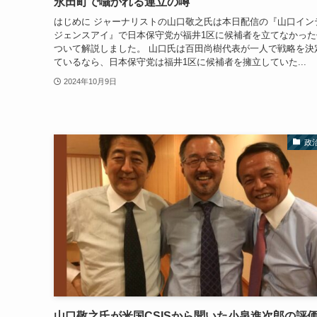
永田町で囁かれる連立の噂
はじめに ジャーナリストの山口敬之氏は本日配信の『山口イン
ジェンスアイ』で日本保守党が福井1区に候補者を立てなかった
ついて解説しました。 山口氏は百田尚樹代表が一人で戦略を決
ているなら、日本保守党は福井1区に候補者を擁立していた...
2024年10月9日
政
山口敬之氏が米国CSISから聞いた小泉進次郎の評