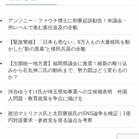
ブ
アンソニー・ファウチ博士に刑事起訴勧告！米議会・
州レベルで進む責任追及の全貌
【緊急警鐘】「日本も危ない」6万人もの大量移民を動
かした“影の黒幕”と移民兵器の全貌
【次期統一地方選】福岡県議会に激震！維新の殴り込
みから石丸伸二氏の動向まで、勢力図はどう変わるの
か？
河合ゆうすけ氏が埼玉県知事選への立候補表明 外国
人問題・教育政策を争点に掲げる
政治マトリクス氏と太田勝規氏のSNS論争を検証｜1億
円対談要求・参政党を巡る論点を考察