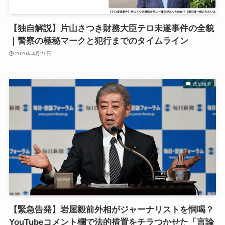
【独自解説】片山さつき財務大臣テロ未遂事件の全貌
｜警察の極秘マークと犯行までのタイムライン
2026年4月21日
政治経済
【緊急告発】岩屋毅前外相がジャーナリストを恫喝？
YouTubeコメント欄で法的措置をチラつかせた「言論