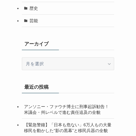
歴史
芸能
アーカイブ
ア
ー
カ
イ
最近の投稿
ブ
アンソニー・ファウチ博士に刑事起訴勧告！
米議会・州レベルで進む責任追及の全貌
【緊急警鐘】「日本も危ない」6万人もの大量
移民を動かした“影の黒幕”と移民兵器の全貌