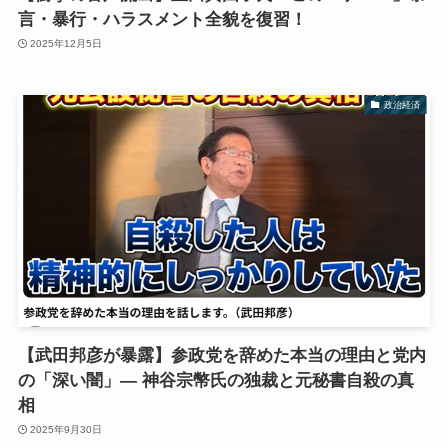
言・暴行・ハラスメント全貌を復習！
2025年12月5日
政治経済
【武田邦彦が暴露】参政党を辞めた本当の理由と党内
の「深い闇」— 神谷宗幣氏の独裁と元秘書自殺の真
相
2025年9月30日