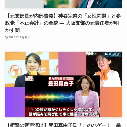
【元支部長が内部告発】神谷宗幣の「女性問題」と参
政党「不正会計」の全貌 — 大阪支部の元責任者が明
かす闇
2025年12月9日
政治経済
【衝撃の音声流出】豊田真由子氏「このハゲー！」暴