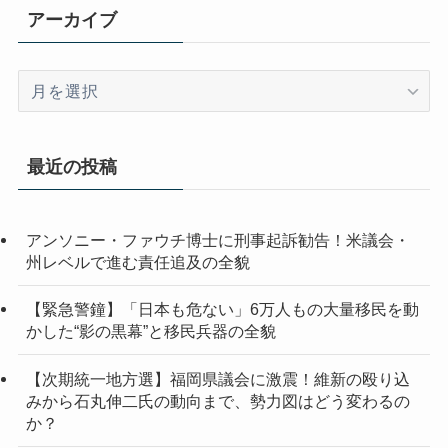
アーカイブ
ア
ー
カ
イ
最近の投稿
ブ
アンソニー・ファウチ博士に刑事起訴勧告！米議会・
州レベルで進む責任追及の全貌
【緊急警鐘】「日本も危ない」6万人もの大量移民を動
かした“影の黒幕”と移民兵器の全貌
【次期統一地方選】福岡県議会に激震！維新の殴り込
みから石丸伸二氏の動向まで、勢力図はどう変わるの
か？