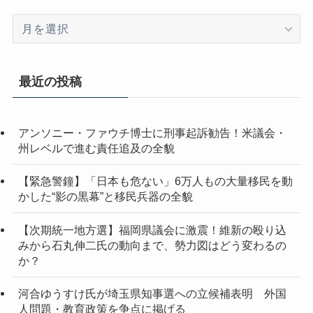
ア
ー
カ
イ
最近の投稿
ブ
アンソニー・ファウチ博士に刑事起訴勧告！米議会・
州レベルで進む責任追及の全貌
【緊急警鐘】「日本も危ない」6万人もの大量移民を動
かした“影の黒幕”と移民兵器の全貌
【次期統一地方選】福岡県議会に激震！維新の殴り込
みから石丸伸二氏の動向まで、勢力図はどう変わるの
か？
河合ゆうすけ氏が埼玉県知事選への立候補表明 外国
人問題・教育政策を争点に掲げる