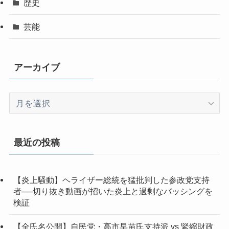
歴史
芸能
アーカイブ
ア
ー
カ
イ
最近の投稿
ブ
【炎上騒動】ヘライザー総統を猛批判した参政党支持
者──切り抜き動画が招いた炎上と過剰なバッシングを
検証
【全氏名公開】自民党・高市早苗氏支持派 vs 緊縮財政