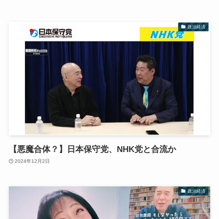
政治経済
【悪魔合体？】日本保守党、NHK党と合流か
2024年12月2日
政治経済