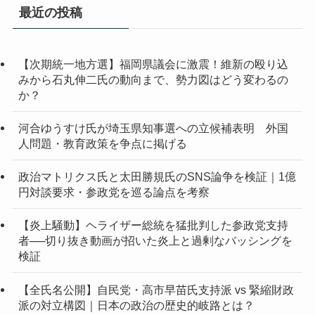
イ
最近の投稿
ブ
【次期統一地方選】福岡県議会に激震！維新の殴り込
みから石丸伸二氏の動向まで、勢力図はどう変わるの
か？
河合ゆうすけ氏が埼玉県知事選への立候補表明 外国
人問題・教育政策を争点に掲げる
政治マトリクス氏と太田勝規氏のSNS論争を検証｜1億
円対談要求・参政党を巡る論点を考察
【炎上騒動】ヘライザー総統を猛批判した参政党支持
者──切り抜き動画が招いた炎上と過剰なバッシングを
検証
【全氏名公開】自民党・高市早苗氏支持派 vs 緊縮財政
派の対立構図｜日本の政治の歴史的岐路とは？