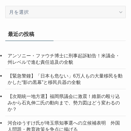
ア
ー
カ
イ
最近の投稿
ブ
アンソニー・ファウチ博士に刑事起訴勧告！米議会・
州レベルで進む責任追及の全貌
【緊急警鐘】「日本も危ない」6万人もの大量移民を動
かした“影の黒幕”と移民兵器の全貌
【次期統一地方選】福岡県議会に激震！維新の殴り込
みから石丸伸二氏の動向まで、勢力図はどう変わるの
か？
河合ゆうすけ氏が埼玉県知事選への立候補表明 外国
人問題・教育政策を争点に掲げる