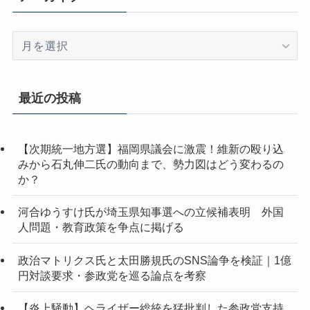
ア
ー
カ
イ
最近の投稿
ブ
【次期統一地方選】福岡県議会に激震！維新の殴り込
みから石丸伸二氏の動向まで、勢力図はどう変わるの
か？
河合ゆうすけ氏が埼玉県知事選への立候補表明 外国
人問題・教育政策を争点に掲げる
政治マトリクス氏と太田勝規氏のSNS論争を検証｜1億
円対談要求・参政党を巡る論点を考察
【炎上騒動】ヘライザー総統を猛批判した参政党支持