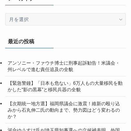
ア
ー
カ
イ
最近の投稿
ブ
アンソニー・ファウチ博士に刑事起訴勧告！米議会・
州レベルで進む責任追及の全貌
【緊急警鐘】「日本も危ない」6万人もの大量移民を動
かした“影の黒幕”と移民兵器の全貌
【次期統一地方選】福岡県議会に激震！維新の殴り込
みから石丸伸二氏の動向まで、勢力図はどう変わるの
か？
河合ゆうすけ氏が埼玉県知事選への立候補表明 外国