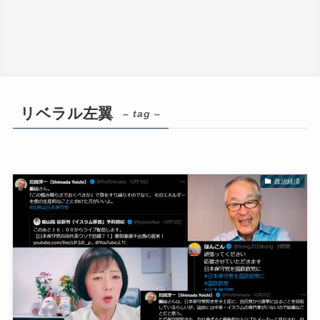
リベラル左翼
– tag –
政治経済