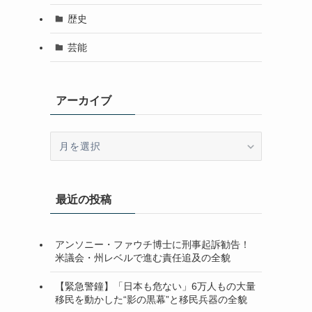
歴史
芸能
アーカイブ
ア
ー
カ
イ
最近の投稿
ブ
アンソニー・ファウチ博士に刑事起訴勧告！
米議会・州レベルで進む責任追及の全貌
【緊急警鐘】「日本も危ない」6万人もの大量
移民を動かした“影の黒幕”と移民兵器の全貌