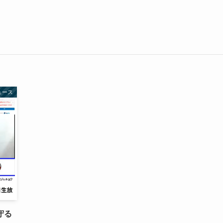
ュース
守る