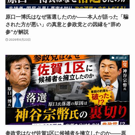
原口一博氏はなぜ落選したのか――本人が語った「騙
された方が悪い」の真意と参政党との因縁を“辞め
参”が解説
2026年6月23日
政治経済
参政党はなぜ佐賀1区に候補者を擁立したのか――原