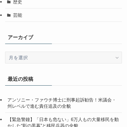
歴史
芸能
アーカイブ
ア
ー
カ
イ
最近の投稿
ブ
アンソニー・ファウチ博士に刑事起訴勧告！米議会・
州レベルで進む責任追及の全貌
【緊急警鐘】「日本も危ない」6万人もの大量移民を動
かした“影の黒幕”と移民兵器の全貌