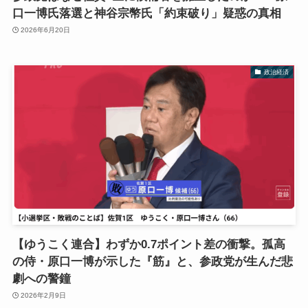
口一博氏落選と神谷宗幣氏「約束破り」疑惑の真相
2026年6月20日
政治経済
【ゆうこく連合】わずか0.7ポイント差の衝撃。孤高
の侍・原口一博が示した『筋』と、参政党が生んだ悲
劇への警鐘
2026年2月9日