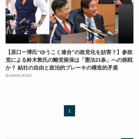
【原口一博氏“ゆうこく連合”の政党化を妨害？】参政
党による鈴木敦氏の離党留保は「憲法21条」への挑戦
か？ 結社の自由と政治的ブレーキの構造的矛盾
2026年1月24日
1