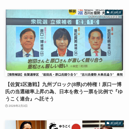
政治経済
【佐賀1区激戦】九州ブロック(8県)の特権！原口一博
氏の当選確率上昇の為、日本を救う一票を比例で『ゆ
うこく連合』へ託そう
2026年2月3日
政治経済