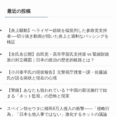
カ
イ
最近の投稿
ブ
【炎上騒動】ヘライザー総統を猛批判した参政党支持
者──切り抜き動画が招いた炎上と過剰なバッシングを
検証
【全氏名公開】自民党・高市早苗氏支持派 vs 緊縮財政
派の対立構図｜日本の政治の歴史的岐路とは？
【小川泰平氏の現状報告】元警視庁捜査一課・佐藤誠
氏が語る病状と現在の心境
【警鐘】あなたも狙われている？中国の新法施行で始
まる「ネット監視」の恐怖と現実
スペイン領セウタに移民6万人侵入の衝撃——「侵略行
為」「日本も他人事ではない」激化するネットの議論