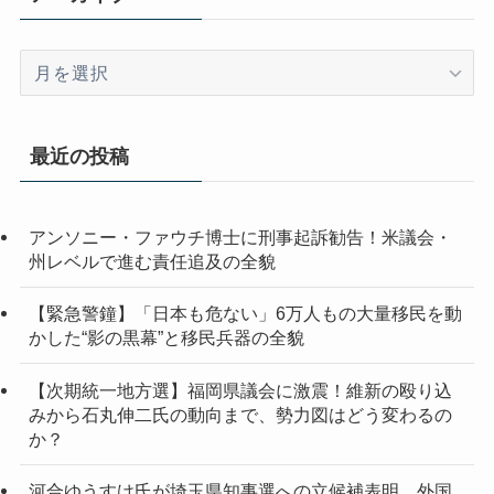
ア
ー
カ
イ
最近の投稿
ブ
アンソニー・ファウチ博士に刑事起訴勧告！米議会・
州レベルで進む責任追及の全貌
【緊急警鐘】「日本も危ない」6万人もの大量移民を動
かした“影の黒幕”と移民兵器の全貌
【次期統一地方選】福岡県議会に激震！維新の殴り込
みから石丸伸二氏の動向まで、勢力図はどう変わるの
か？
河合ゆうすけ氏が埼玉県知事選への立候補表明 外国