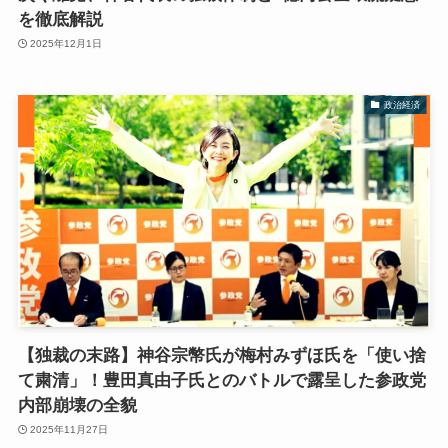
を徹底解説
2025年12月1日
政治経済
【独裁の末路】神谷宗幣氏が梅村みずほ氏を「使い捨
て粛清」！豊田真由子氏とのバトルで露呈した参政党
内部崩壊の全貌
2025年11月27日