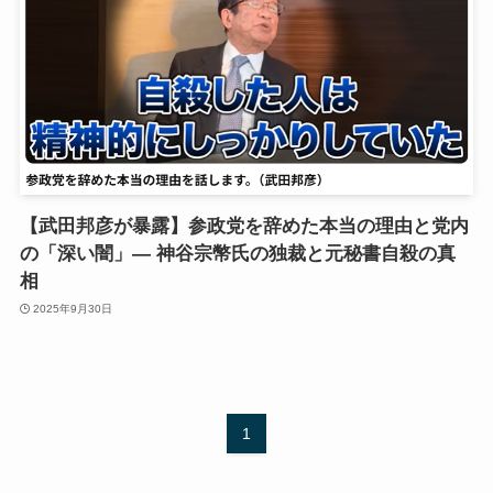
【武田邦彦が暴露】参政党を辞めた本当の理由と党内
の「深い闇」— 神谷宗幣氏の独裁と元秘書自殺の真
相
2025年9月30日
1