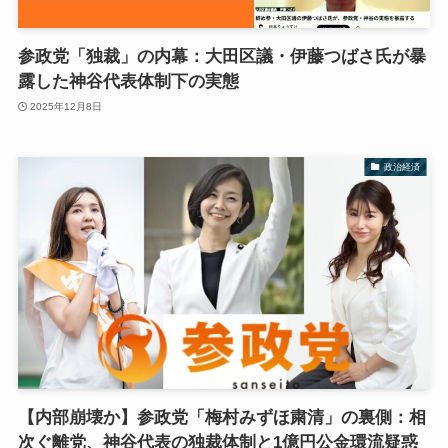
参政党「独裁」の内幕：大田区議・伊藤つばさ氏が暴
露した神谷代表体制下の実態
2025年12月8日
政治経済
【内部崩壊か】参政党「梅村みずほ粛清」の裏側：相
次ぐ離党、神谷代表の独裁体制と1億円公金環流疑惑