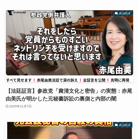
政治経済
【法廷証言】参政党「粛清文化と密告」の実態：赤尾
由美氏が明かした元秘書訴訟の裏側と内部の闇
2025年11月7日
政治経済