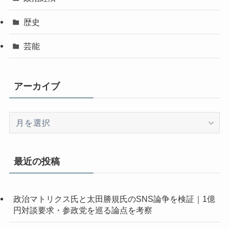
歴史
芸能
アーカイブ
ア
ー
カ
イ
最近の投稿
ブ
政治マトリクス氏と太田勝規氏のSNS論争を検証｜1億
円対談要求・参政党を巡る論点を考察