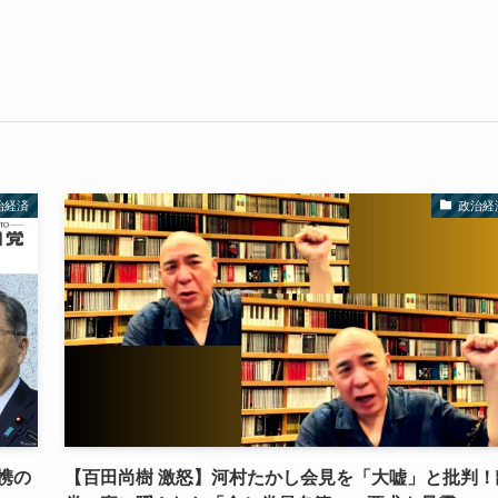
治経済
政治経
携の
【百田尚樹 激怒】河村たかし会見を「大嘘」と批判！