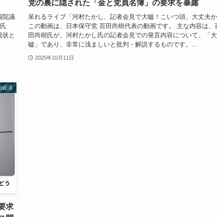
党の裏に隠された「金と党員名簿」の要求を暴露
両院議
呆れるライブ「河村たかし、記者会見で大嘘！こいつ頭、大丈夫か
博氏
この動画は、日本保守党 百田尚樹代表の動画です。 主な内容は、
現状と
田尚樹氏が、河村たかし氏の記者会見での発言内容について、「大
嘘」であり、非常に浅ましいと批判・解説するものです。...
2025年10月11日
治経済
要求