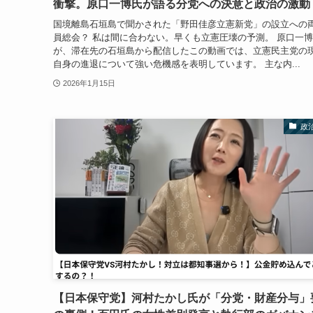
衝撃。原口一博氏が語る分党への決意と政治の激動
国境離島石垣島で聞かされた「野田佳彦立憲新党」の設立への
員総会？ 私は間に合わない。早くも立憲圧壊の予測。 原口一
が、滞在先の石垣島から配信したこの動画では、立憲民主党の
自身の進退について強い危機感を表明しています。 主な内...
2026年1月15日
政
【日本保守党】河村たかし氏が「分党・財産分与」