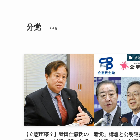
分党
– tag –
政
【立憲圧壊？】野田佳彦氏の「新党」構想と公明連