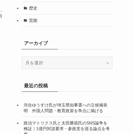
歴史
」
百
芸能
アーカイブ
ア
ー
カ
イ
最近の投稿
ブ
河合ゆうすけ氏が埼玉県知事選への立候補表
明 外国人問題・教育政策を争点に掲げる
政治マトリクス氏と太田勝規氏のSNS論争を
検証｜1億円対談要求・参政党を巡る論点を考