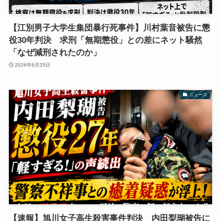
【江別男子大学生集団暴行死事件】川村葉音被告に懲
役30年判決 求刑「無期懲役」との差にネット騒然
「なぜ減刑されたのか」
2026年6月25日
ニュース
【速報】旭川女子高生殺害事件判決 内田梨瑚被告に