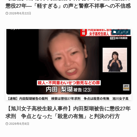
懲役27年―「軽すぎる」の声と警察不祥事への不信感
2026年6月22日
ニュース
【旭川女子高校生殺人事件】内田梨瑚被告に懲役27年
求刑 争点となった「殺意の有無」と判決の行方
2026年6月8日