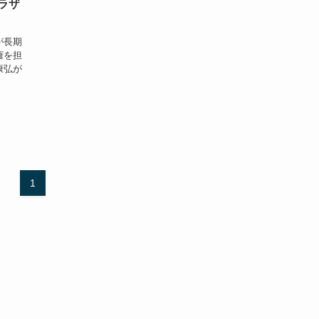
ラザ
が長期
権を担
康弘が
1