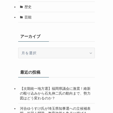
歴史
芸能
アーカイブ
ア
ー
カ
イ
最近の投稿
ブ
【次期統一地方選】福岡県議会に激震！維新
の殴り込みから石丸伸二氏の動向まで、勢力
図はどう変わるのか？
河合ゆうすけ氏が埼玉県知事選への立候補表