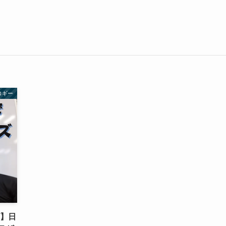
ロギー
ズ】日