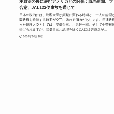
本政治の裏に潜むアメリカとの関係：読売新聞、プ
合意、JAL123便事故を通じて
日本の政治には、総理大臣が頻繁に変わる時期と、一人の総理
間政権を維持する時期が交互に訪れる傾向があります。長期政
った総理大臣としては、安倍晋三、小泉純一郎、そして中曽根
挙げられますが、安倍晋三元総理を除く2人には共通点が...
2024年10月18日