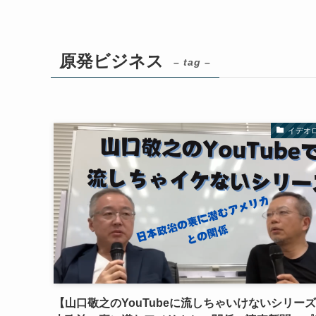
原発ビジネス
– tag –
イデオ
【山口敬之のYouTubeに流しちゃいけないシリー