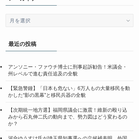
ア
ー
カ
イ
最近の投稿
ブ
アンソニー・ファウチ博士に刑事起訴勧告！米議会・
州レベルで進む責任追及の全貌
【緊急警鐘】「日本も危ない」6万人もの大量移民を動
かした“影の黒幕”と移民兵器の全貌
【次期統一地方選】福岡県議会に激震！維新の殴り込
みから石丸伸二氏の動向まで、勢力図はどう変わるの
か？
河合ゆうすけ氏が埼玉県知事選への立候補表明 外国