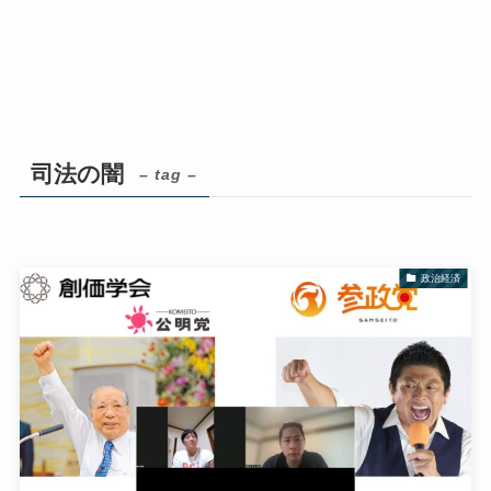
司法の闇
– tag –
政治経済