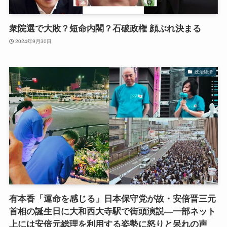
衆院選で大敗？短命内閣？石破政権 顔ぶれ決まる
2024年9月30日
政治経済
有本香「運命を感じる」日本保守党が故・安倍晋三元
首相の誕生日に大和西大寺駅で街頭演説―一部ネット
上には安倍元総理を利用する姿勢に怒りと呆れの声