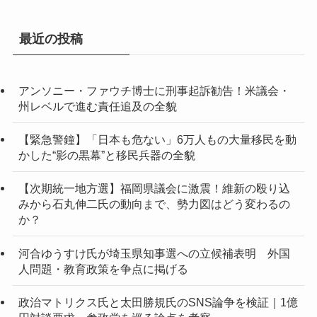
カ
イ
最近の投稿
ブ
アンソニー・ファウチ博士に刑事起訴勧告！米議会・
州レベルで進む責任追及の全貌
【緊急警鐘】「日本も危ない」6万人もの大量移民を動
かした“影の黒幕”と移民兵器の全貌
【次期統一地方選】福岡県議会に激震！維新の殴り込
みから石丸伸二氏の動向まで、勢力図はどう変わるの
か？
河合ゆうすけ氏が埼玉県知事選への立候補表明 外国
人問題・教育政策を争点に掲げる
政治マトリクス氏と太田勝規氏のSNS論争を検証｜1億