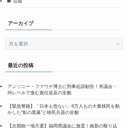
芸能
アーカイブ
ア
ー
カ
イ
最近の投稿
ブ
アンソニー・ファウチ博士に刑事起訴勧告！米議会・
州レベルで進む責任追及の全貌
【緊急警鐘】「日本も危ない」6万人もの大量移民を動
かした“影の黒幕”と移民兵器の全貌
【次期統一地方選】福岡県議会に激震！維新の殴り込