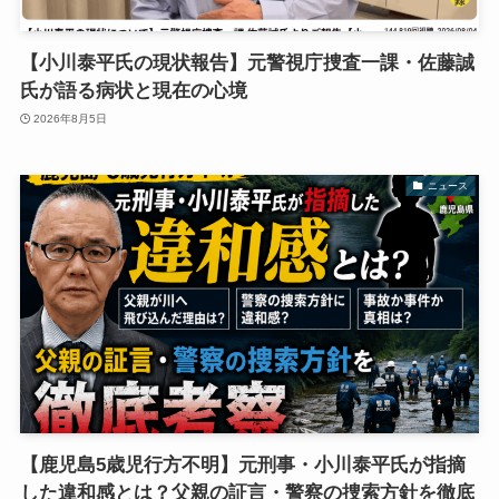
【小川泰平氏の現状報告】元警視庁捜査一課・佐藤誠
氏が語る病状と現在の心境
2026年8月5日
ニュース
【鹿児島5歳児行方不明】元刑事・小川泰平氏が指摘
した違和感とは？父親の証言・警察の捜索方針を徹底