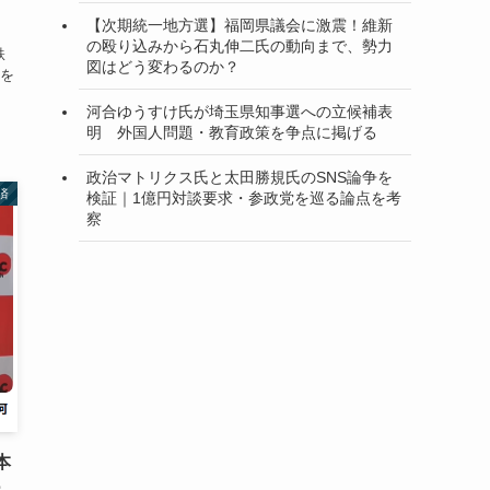
【次期統一地方選】福岡県議会に激震！維新
？
の殴り込みから石丸伸二氏の動向まで、勢力
鉄
図はどう変わるのか？
を
河合ゆうすけ氏が埼玉県知事選への立候補表
明 外国人問題・教育政策を争点に掲げる
政治マトリクス氏と太田勝規氏のSNS論争を
済
検証｜1億円対談要求・参政党を巡る論点を考
察
本
ー