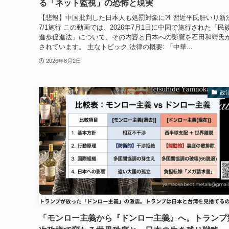
る「ネット監視」の恐怖と現実
【悲報】中国批判した日本人も処罰対象に?! 習近平氏肝いり新
7/1施行 この動画では、2026年7月1日に中国で施行された「民
進歩促進法」について、その内容と日本への影響を石田和靖氏
されています。 主なトピック 法律の概要: 「中華...
2026年8月2日
政
「モンロー主義から『ドンロー主義』へ。トランプ