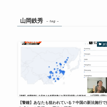
山岡鉄秀
– tag –
政
【警鐘】あなたも狙われている？中国の新法施行で