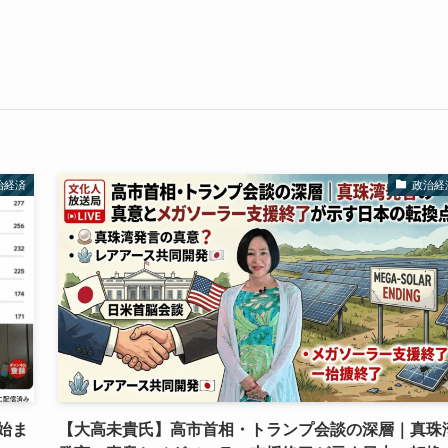
治経済
政治経
始ま
【大高未貴氏】高市首相・トランプ会談の深層｜真珠