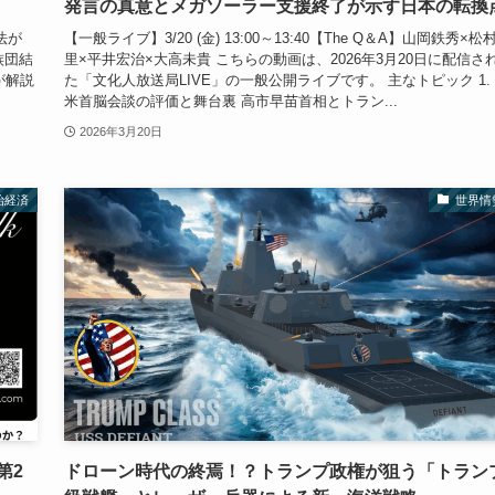
発言の真意とメガソーラー支援終了が示す日本の転換
法が
【一般ライブ】3/20 (金) 13:00～13:40【The Q＆A】山岡鉄秀×松
族団結
里×平井宏治×大高未貴 こちらの動画は、2026年3月20日に配信さ
が解説
た「文化人放送局LIVE」の一般公開ライブです。 主なトピック 1.
米首脳会談の評価と舞台裏 高市早苗首相とトラン...
2026年3月20日
治経済
世界情
第2
ドローン時代の終焉！？トランプ政権が狙う「トラン