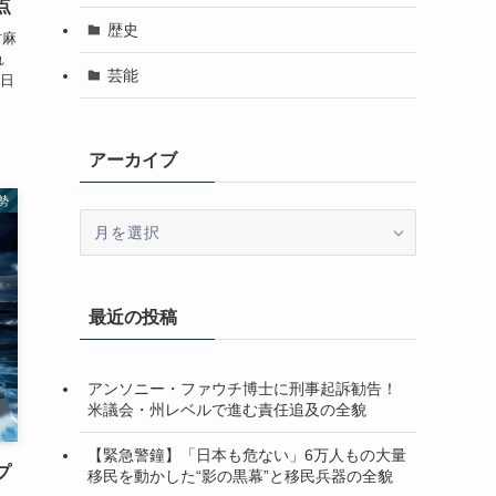
点
歴史
村麻
れ
芸能
 日
アーカイブ
勢
ア
ー
カ
イ
最近の投稿
ブ
アンソニー・ファウチ博士に刑事起訴勧告！
米議会・州レベルで進む責任追及の全貌
【緊急警鐘】「日本も危ない」6万人もの大量
プ
移民を動かした“影の黒幕”と移民兵器の全貌