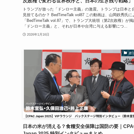
次政権で変わる世界秩序と、日本の生き残り戦略」
トランプが放った「ドンロー主義」の激震。トランプは日本と
見捨てるのか？ BedTimeTalk vol87 この動画は、山岡鉄秀氏
「BedTimeTalk vol.87」で、トランプ大統領（第2次政権）が
「ドンロー主義」と、それが日本や台湾に与える影響につ...
2026年1月16日
政
日本の米が消える？食糧安全保障は国防の要｜CPA
Japan 2025 特別インタビューまとめ