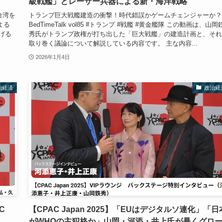
級戦艦」とレーザー兵器による新・海洋戦略
台湾を
トランプ巨大戦艦建造の衝撃！時代錯誤かゲームチェンジャーか
による
BedTimeTalk vol85 #トランプ #戦艦 #黄金艦隊 この動画は、山岡
掲げる
秀氏がトランプ政権が打ち出した「巨大戦艦」の建造計画と、それ
取り巻く議論について解説している内容です。 主な内容...
2026年1月4日
治経済
政治経
C
【CPAC Japan 2025】「EUはデジタルソ連化」「日
がWHOの主犯格か」山岡・河添・井上氏が暴くグロ