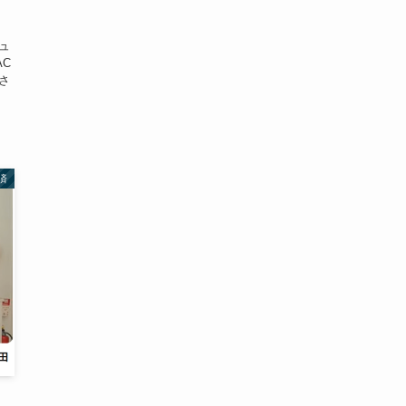
ビュ
AC
題さ
済
」