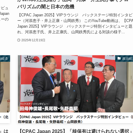
バリズムの闇と日本の危機
タビュ
pan
【CPAC Japan 2025】VIPラウンジ バックステージ特別インタ
ューの
ー（河添恵子・井上正康・山岡鉄秀） このYouTube動画は、【CP
Japan 2025】VIPラウンジ バックステージ特別インタビューと
れ、河添恵子氏、井上正康氏、山岡鉄秀氏による対談の様子...
2025年12月19日
治経済
政治経
」は
【CPAC Japan 2025】「核保有は避けられない選択